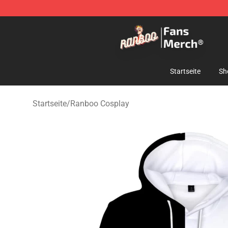
Ranboo Store - Official Ranboo Merchandise Shop
Startseite
Sh
Startseite
/
Ranboo Cosplay