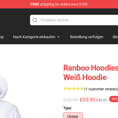
FREE
shipping on orders over $100
op
Nach Kategorie einkaufen
Bestellung verfolgen
Bl
Ranboo Hoodies
Weiß Hoodie
(1 customer reviews
£42.41
£33.93
-20%
$42.95
Type
Unisex