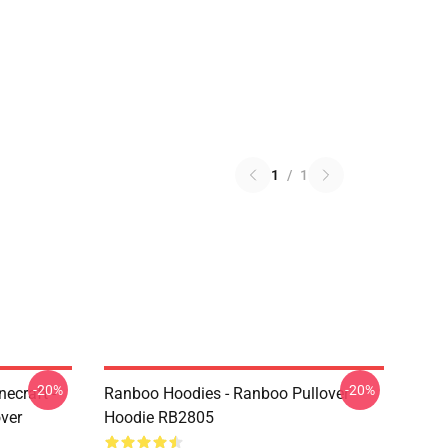
1
/
1
-20%
-20%
ecraft -
Ranboo Hoodies - Ranboo Pullover
ver
Hoodie RB2805