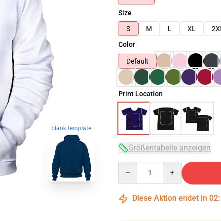
Size
S
M
L
XL
2X
Color
Default
Print Location
blank template
Größentabelle anzeigen
Quantity
Diese Aktion endet in
02