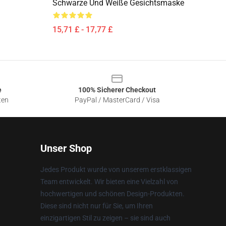
Schwarze Und Weiße Gesichtsmaske
15,71 £ - 17,77 £
e
100% Sicherer Checkout
ten
PayPal / MasterCard / Visa
Unser Shop
Jedes Produkt wurde von unserem erstklassigen
Team entwickelt. Wir bieten eine Vielzahl von
hochwertigen und schönen Design-Produkten.
Diese sind nicht nur für Sie, um Ihren
einzigartigen Stil zu zeigen – sie sind auch