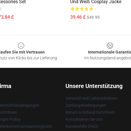
essories Set
Und Weiß Cosplay Jacke
73,84 £
39,46 £
$49.95
aufen Sie mit Vertrauen
Internationale Garanti
utz von Klicks bis zur Lieferung
Im Nutzungsland angebo
irma
Unsere Unterstützung
Versand und Lieferrichtlinien
Geschäftsbedingungen
Zahlungsbedingungen
ichtlinien
Return & Refund Richtlinien
ight Policy
Kontaktieren Sie uns
eferkettentransparenzgesetz
Kundenhilfe (FAQ)