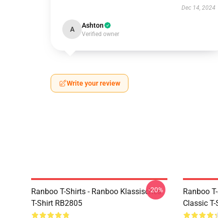
Dec 14, 2024
Ashton
A
Verified owner
Write your review
-20%
Ranboo T-Shirts - Ranboo Klassisches
Ranboo T-
T-Shirt RB2805
Classic T