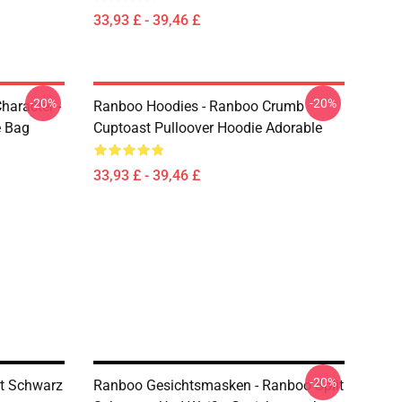
33,93 £ - 39,46 £
-20%
-20%
haracter -
Ranboo Hoodies - Ranboo Crumb
e Bag
Cuptoast Pulloover Hoodie Adorable
33,93 £ - 39,46 £
-20%
it Schwarz
Ranboo Gesichtsmasken - Ranboo Split