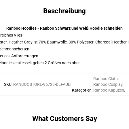
Beschreibung
Ranboo Hoodies - Ranboo Schwarz und Weiß Hoodie schneiden
eiches Vlies
ster. Heather Gray ist 70% Baumwolle, 30% Polyester. Charcoal Heather 
ppenmanschetten
actices Anforderungen
re Hoodies entfesselt gehen 2 Größen nach oben
Ranboo Cloth
,
SKU
:
RANBOOSTORE-96723-DEFAULT
Ranboo Cosplay
,
Kategorien
:
Ranboo Kapuzen
,
What Customers Say