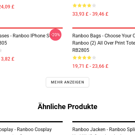
24,09 £
33,93 £ - 39,46 £
-20%
ses - Ranboo IPhone Soft
Ranboo Bags - Choose Your C
805
Ranboo (2) All Over Print Tot
RB2805
13,82 £
19,71 £ - 23,66 £
MEHR ANZEIGEN
Ähnliche Produkte
splay - Ranboo Cosplay
Ranboo Jacken - Ranboo Spl