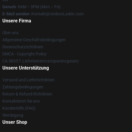
Geruch
: 9AM – 5PM (Mon – Fri)
E-Mail senden
: Kontakt@ranbooLaden.com
Unsere Firma
Über uns
Allgemeine Geschäftsbedingungen
Datenschutzrichtlinien
DMCA - Copyright Policy
CA SB657: Lieferkettentransparenzgesetz
Unsere Unterstützung
Versand und Lieferrichtlinien
Zahlungsbedingungen
Return & Refund Richtlinien
Kontaktieren Sie uns
Kundenhilfe (FAQ)
Werdegang
Unser Shop