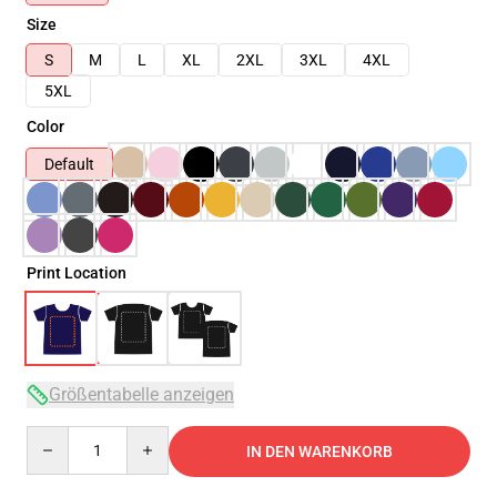
Size
S
M
L
XL
2XL
3XL
4XL
5XL
Color
Default
Print Location
Größentabelle anzeigen
Quantity
IN DEN WARENKORB