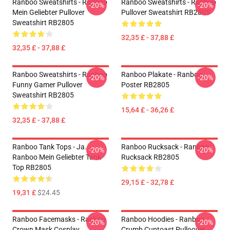
Ranboo Sweatshirts - Ranboo
Ranboo Sweatshirts - Ranboo
-20%
-20%
Mein Geliebter Pullover
Pullover Sweatshirt RB2805
Sweatshirt RB2805
32,35 £ - 37,88 £
32,35 £ - 37,88 £
Ranboo Sweatshirts - Ranboo
Ranboo Plakate - Ranboo
-20%
-20%
Funny Gamer Pullover
Poster RB2805
Sweatshirt RB2805
15,64 £ - 36,26 £
32,35 £ - 37,88 £
Ranboo Tank Tops - Ja.
Ranboo Rucksack - Ranboo
-20%
-20%
Ranboo Mein Geliebter Tank
Rucksack RB2805
Top RB2805
29,15 £ - 32,78 £
19,31 £
$24.45
Ranboo Facemasks - Ranboo
Ranboo Hoodies - Ranboo
-20%
-20%
Crown Mask Cosplay
Crumb Cuptoast Pulloover