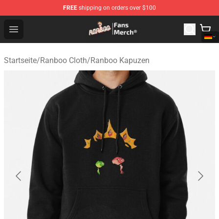
FREE
shipping on orders over $100
Ranboo Store - Official Ranboo Merchandise Shop
Open menu
Startseite
/
Ranboo Cloth
/
Ranboo Kapuzen