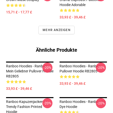
Hoodie Adorable
15,71 £ - 17,77 £
33,93 £ - 39,46 £
MEHR ANZEIGEN
Ähnliche Produkte
Ranboo Hoodies - Ranboo
Ranboo Hoodies - Ranboo
-20%
-20%
Mein Geliebter Pullover Hoodie
Pullover Hoodie RB2805
RB2805
33,93 £ - 39,46 £
33,93 £ - 39,46 £
Ranboo Kapuzenjacken -
Ranboo Hoodies - Ranboo Tie
-20%
-20%
Trendy Fashion Printed
Dye Hoodie
Hoodie