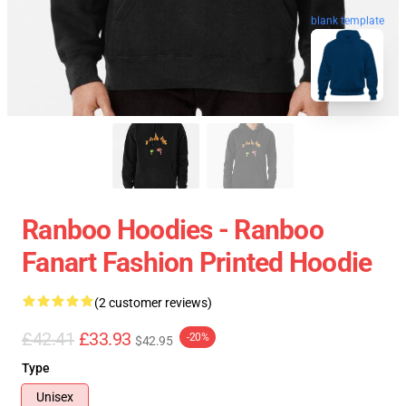
blank template
Ranboo Hoodies - Ranboo
Fanart Fashion Printed Hoodie
(2 customer reviews)
£42.41
£33.93
-20%
$42.95
Type
Unisex