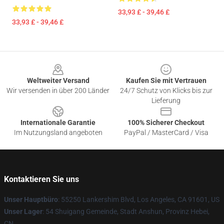
33,93 £ - 39,46 £
33,93 £ - 39,46 £
Footer
Weltweiter Versand
Kaufen Sie mit Vertrauen
Wir versenden in über 200 Länder
24/7 Schutz von Klicks bis zur
Lieferung
Internationale Garantie
100% Sicherer Checkout
Im Nutzungsland angeboten
PayPal / MasterCard / Visa
Kontaktieren Sie uns
Unser Hauptbüro
: 55250 Lankershim Blvd, Los Angeles, CA 91601, US
Unser Lager
: 54 Shuigang Gemeinde, Stadt Anshun, Provinz Hebei,
CN