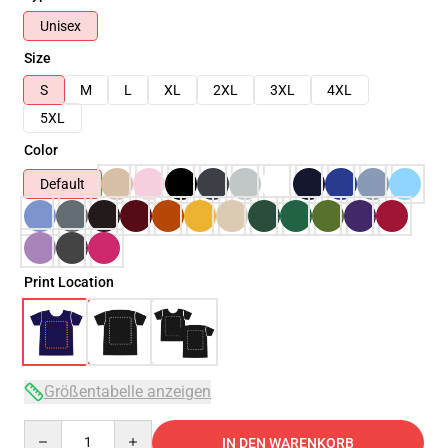
Unisex
Size
S
M
L
XL
2XL
3XL
4XL
5XL
Color
Default
Print Location
Größentabelle anzeigen
Quantity
IN DEN WARENKORB