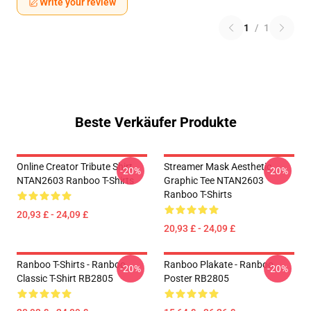
Write your review
1
/
1
Beste Verkäufer Produkte
Online Creator Tribute Shirt
Streamer Mask Aesthetic
-20%
-20%
NTAN2603 Ranboo T-Shirts
Graphic Tee NTAN2603
Ranboo T-Shirts
20,93 £ - 24,09 £
20,93 £ - 24,09 £
Ranboo T-Shirts - Ranboo
Ranboo Plakate - Ranboo
-20%
-20%
Classic T-Shirt RB2805
Poster RB2805