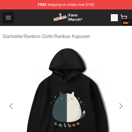
FREE
shipping on orders over $100
Ranboo Store - Official Ranboo Merchandise Shop
Open menu
Startseite
/
Ranboo Cloth
/
Ranboo Kapuzen