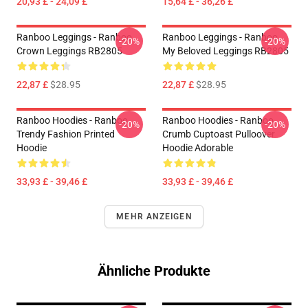
20,93 £ - 24,09 £
15,64 £ - 36,26 £
Ranboo Leggings - Ranboo
Ranboo Leggings - Ranboo
-20%
-20%
Crown Leggings RB2805
My Beloved Leggings RB2805
22,87 £
$28.95
22,87 £
$28.95
Ranboo Hoodies - Ranboo
Ranboo Hoodies - Ranboo
-20%
-20%
Trendy Fashion Printed
Crumb Cuptoast Pulloover
Hoodie
Hoodie Adorable
33,93 £ - 39,46 £
33,93 £ - 39,46 £
MEHR ANZEIGEN
Ähnliche Produkte