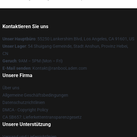
Kontaktieren Sie uns
Unser Hauptbüro
: 55250 Lankershim Blvd, Los Angeles, CA 91601, US
Unser Lager
: 54 Shuigang Gemeinde, Stadt Anshun, Provinz Hebei,
CN
Geruch
: 9AM – 5PM (Mon – Fri)
E-Mail senden
: Kontakt@ranbooLaden.com
Unsere Firma
Über uns
Allgemeine Geschäftsbedingungen
Datenschutzrichtlinien
DMCA - Copyright Policy
CA SB657: Lieferkettentransparenzgesetz
Unsere Unterstützung
Versand und Lieferrichtlinien