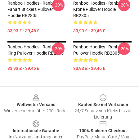
Ranboo Hoodies - Ranboo
Ranboo Hoodies - Ranboo
-20%
-20%
Fanart Stickers Pullover
Krone Pullover Hoodie
Hoodie RB2805
RB2805
33,93 £ - 39,46 £
33,93 £ - 39,46 £
Ranboo Hoodies - Ranboo
Ranboo Hoodies - Ranboo
-20%
-20%
King Pullover Hoodie RB2805
Pullover Hoodie RB2805
33,93 £ - 39,46 £
33,93 £ - 39,46 £
Footer
Weltweiter Versand
Kaufen Sie mit Vertrauen
Wir versenden in über 200 Länder
24/7 Schutz von Klicks bis zur
Lieferung
Internationale Garantie
100% Sicherer Checkout
Im Nutzungsland angeboten
PayPal / MasterCard / Visa