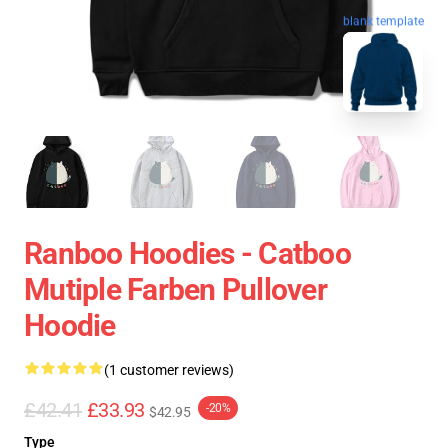
blank template
Ranboo Hoodies - Catboo
Mutiple Farben Pullover
Hoodie
(1 customer reviews)
£42.41
£33.93
-20%
$42.95
Type