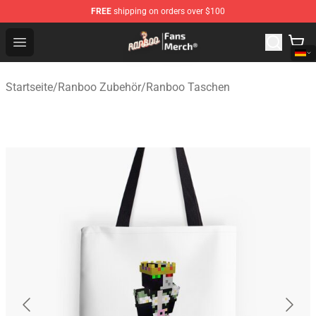
FREE
shipping on orders over $100
Ranboo Store - Official Ranboo Merchandise Shop
Open menu
Startseite
/
Ranboo Zubehör
/
Ranboo Taschen