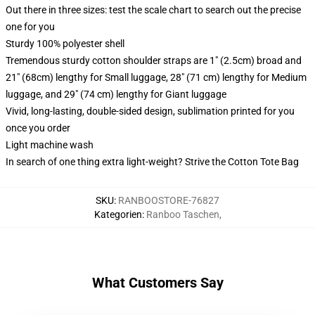
Out there in three sizes: test the scale chart to search out the precise
one for you
Sturdy 100% polyester shell
Tremendous sturdy cotton shoulder straps are 1" (2.5cm) broad and
21" (68cm) lengthy for Small luggage, 28" (71 cm) lengthy for Medium
luggage, and 29" (74 cm) lengthy for Giant luggage
Vivid, long-lasting, double-sided design, sublimation printed for you
once you order
Light machine wash
In search of one thing extra light-weight? Strive the Cotton Tote Bag
SKU
:
RANBOOSTORE-76827
Kategorien
:
Ranboo Taschen
,
What Customers Say