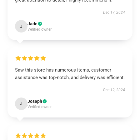
great attention to detail; I highly recommend it.
Dec 17, 2024
Jade
J
Verified owner
Saw this store has numerous items, customer
assistance was top-notch, and delivery was efficient.
Dec 12, 2024
Joseph
J
Verified owner