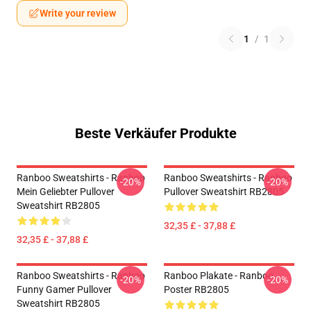
Write your review
1
/
1
Beste Verkäufer Produkte
Ranboo Sweatshirts - Ranboo
Ranboo Sweatshirts - Ranboo
-20%
-20%
Mein Geliebter Pullover
Pullover Sweatshirt RB2805
Sweatshirt RB2805
32,35 £ - 37,88 £
32,35 £ - 37,88 £
Ranboo Sweatshirts - Ranboo
Ranboo Plakate - Ranboo
-20%
-20%
Funny Gamer Pullover
Poster RB2805
Sweatshirt RB2805