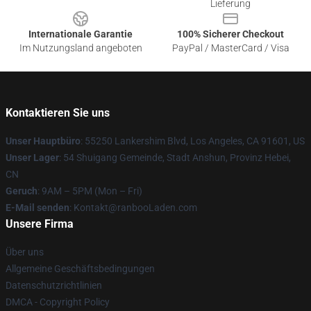
Lieferung
Internationale Garantie
100% Sicherer Checkout
Im Nutzungsland angeboten
PayPal / MasterCard / Visa
Kontaktieren Sie uns
Unser Hauptbüro
: 55250 Lankershim Blvd, Los Angeles, CA 91601, US
Unser Lager
: 54 Shuigang Gemeinde, Stadt Anshun, Provinz Hebei,
CN
Geruch
: 9AM – 5PM (Mon – Fri)
E-Mail senden
: Kontakt@ranbooLaden.com
Unsere Firma
Über uns
Allgemeine Geschäftsbedingungen
Datenschutzrichtlinien
DMCA - Copyright Policy