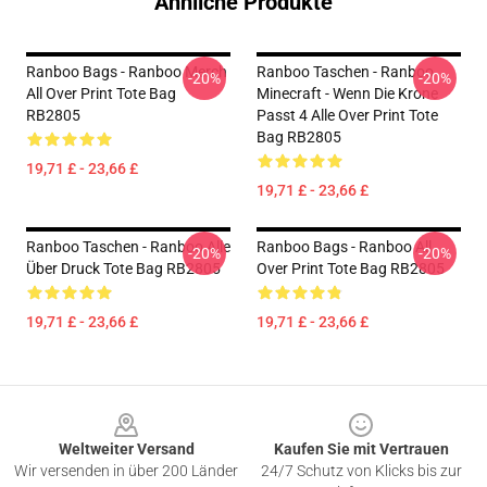
Ähnliche Produkte
Ranboo Bags - Ranboo Merch
Ranboo Taschen - Ranboo
-20%
-20%
All Over Print Tote Bag
Minecraft - Wenn Die Krone
RB2805
Passt 4 Alle Over Print Tote
Bag RB2805
19,71 £ - 23,66 £
19,71 £ - 23,66 £
Ranboo Taschen - Ranboo Alle
Ranboo Bags - Ranboo All
-20%
-20%
Über Druck Tote Bag RB2805
Over Print Tote Bag RB2805
19,71 £ - 23,66 £
19,71 £ - 23,66 £
Footer
Weltweiter Versand
Kaufen Sie mit Vertrauen
Wir versenden in über 200 Länder
24/7 Schutz von Klicks bis zur