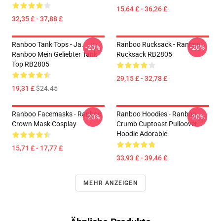
15,64 £ - 36,26 £
32,35 £ - 37,88 £
Ranboo Tank Tops - Ja.
Ranboo Rucksack - Ranboo
-20%
-20%
Ranboo Mein Geliebter Tank
Rucksack RB2805
Top RB2805
29,15 £ - 32,78 £
19,31 £
$24.45
Ranboo Facemasks - Ranboo
Ranboo Hoodies - Ranboo
-20%
-20%
Crown Mask Cosplay
Crumb Cuptoast Pulloover
Hoodie Adorable
15,71 £ - 17,77 £
33,93 £ - 39,46 £
MEHR ANZEIGEN