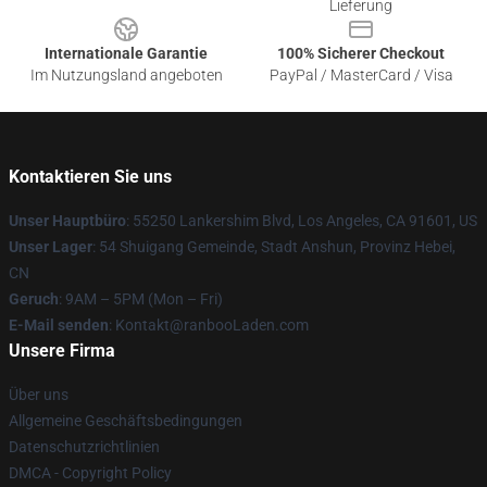
Lieferung
Internationale Garantie
100% Sicherer Checkout
Im Nutzungsland angeboten
PayPal / MasterCard / Visa
Kontaktieren Sie uns
Unser Hauptbüro
: 55250 Lankershim Blvd, Los Angeles, CA 91601, US
Unser Lager
: 54 Shuigang Gemeinde, Stadt Anshun, Provinz Hebei,
CN
Geruch
: 9AM – 5PM (Mon – Fri)
E-Mail senden
: Kontakt@ranbooLaden.com
Unsere Firma
Über uns
Allgemeine Geschäftsbedingungen
Datenschutzrichtlinien
DMCA - Copyright Policy