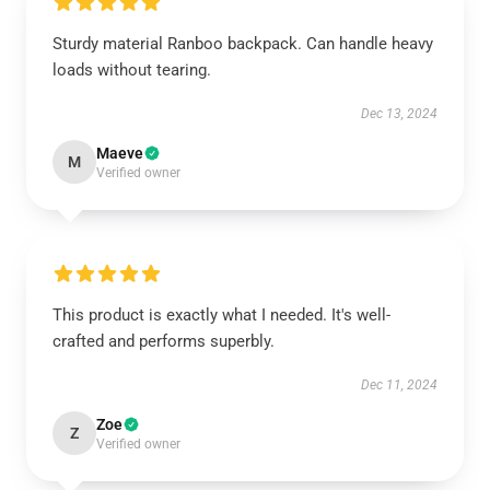
Sturdy material Ranboo backpack. Can handle heavy
loads without tearing.
Dec 13, 2024
Maeve
M
Verified owner
This product is exactly what I needed. It's well-
crafted and performs superbly.
Dec 11, 2024
Zoe
Z
Verified owner