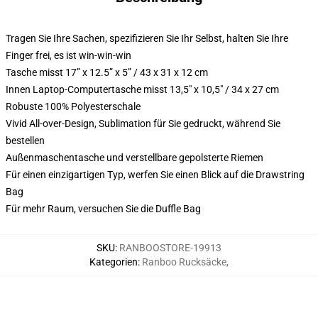
Tragen Sie Ihre Sachen, spezifizieren Sie Ihr Selbst, halten Sie Ihre
Finger frei, es ist win-win-win
Tasche misst 17” x 12.5” x 5” / 43 x 31 x 12 cm
Innen Laptop-Computertasche misst 13,5" x 10,5" / 34 x 27 cm
Robuste 100% Polyesterschale
Vivid All-over-Design, Sublimation für Sie gedruckt, während Sie
bestellen
Außenmaschentasche und verstellbare gepolsterte Riemen
Für einen einzigartigen Typ, werfen Sie einen Blick auf die Drawstring
Bag
Für mehr Raum, versuchen Sie die Duffle Bag
SKU
:
RANBOOSTORE-19913
Kategorien
:
Ranboo Rucksäcke
,