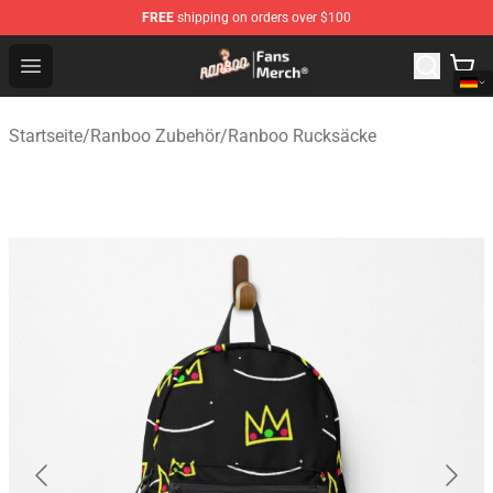
FREE
shipping on orders over $100
Ranboo Store - Official Ranboo Merchandise Shop
Open menu
Startseite
/
Ranboo Zubehör
/
Ranboo Rucksäcke