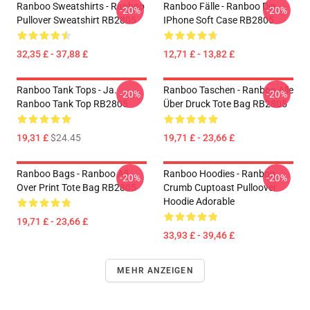
Ranboo Sweatshirts - Ranboo
Ranboo Fälle - Ranboo Die
-20%
-20%
Pullover Sweatshirt RB2805
IPhone Soft Case RB2805
32,35 £ - 37,88 £
12,71 £ - 13,82 £
Ranboo Tank Tops - Ja.
Ranboo Taschen - Ranboo Alle
-20%
-20%
Ranboo Tank Top RB2805
Über Druck Tote Bag RB2805
19,31 £
$24.45
19,71 £ - 23,66 £
Ranboo Bags - Ranboo All
Ranboo Hoodies - Ranboo
-20%
-20%
Over Print Tote Bag RB2805
Crumb Cuptoast Pulloover
Hoodie Adorable
19,71 £ - 23,66 £
33,93 £ - 39,46 £
MEHR ANZEIGEN