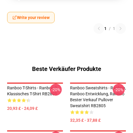
Write your review
1
/
1
Beste Verkäufer Produkte
Ranboo T-Shirts - Ranboo 2
Ranboo Sweatshirts - Ranboo,
-20%
-20%
Klassisches T-Shirt RB2805
Ranboo Entwicklung, Ranboo
Bester Verkauf Pullover
Sweatshirt RB2805
20,93 £ - 24,09 £
32,35 £ - 37,88 £