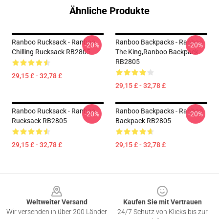
Ähnliche Produkte
Ranboo Rucksack - Ranboo
Ranboo Backpacks - Ranboo
-20%
-20%
Chilling Rucksack RB2805
The King,Ranboo Backpack
RB2805
29,15 £ - 32,78 £
29,15 £ - 32,78 £
Ranboo Rucksack - Ranboo
Ranboo Backpacks - Ranboo
-20%
-20%
Rucksack RB2805
Backpack RB2805
29,15 £ - 32,78 £
29,15 £ - 32,78 £
Footer
Weltweiter Versand
Kaufen Sie mit Vertrauen
Wir versenden in über 200 Länder
24/7 Schutz von Klicks bis zur