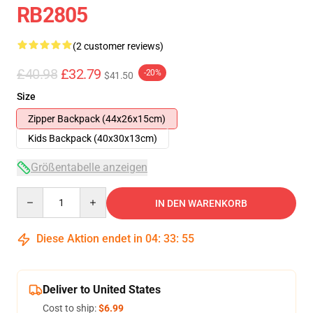
RB2805
(2 customer reviews)
£40.98
£32.79
-20%
$41.50
Size
Zipper Backpack (44x26x15cm)
Kids Backpack (40x30x13cm)
Größentabelle anzeigen
Quantity
IN DEN WARENKORB
Diese Aktion endet in
04
:
33
:
54
Deliver to United States
Cost to ship:
$6.99