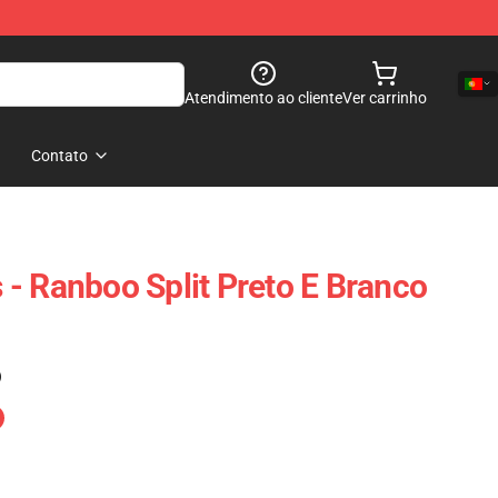
Atendimento ao cliente
Ver carrinho
Contato
- Ranboo Split Preto E Branco
)