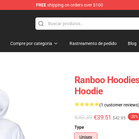
FREE
shipping on orders over $100
Compre por categoria
Rastreamento de pedido
Blog
Ranboo Hoodies 
Hoodie
(1 customer reviews
€49.39
€39.51
-20%
$42.95
Type
Unisex