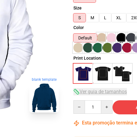
Size
S
M
L
XL
2X
Color
Default
Print Location
blank template
Ver guia de tamanhos
Quantity
Esta promoção termina