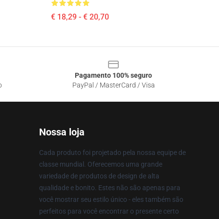
€ 18,29 - € 20,70
Pagamento 100% seguro
o
PayPal / MasterCard / Visa
Nossa loja
Cada produto foi projetado pela nossa equipe de
classe mundial. Oferecemos uma grande
variedade de produtos de design de alta
qualidade e bonito. Estes não são apenas para
você mostrar seu estilo único - eles também são
perfeitos para você encontrar o presente certo