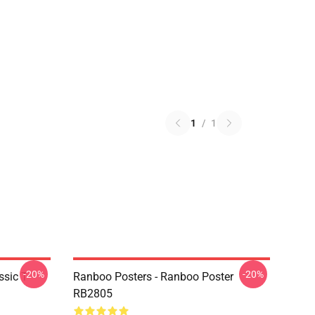
1
/
1
-20%
-20%
sic T-
Ranboo Posters - Ranboo Poster
RB2805