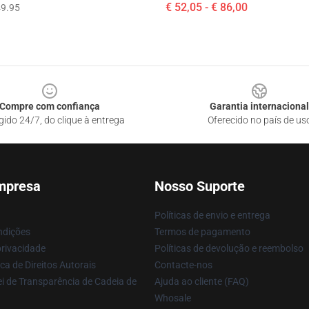
€ 52,05 - € 86,00
9.95
Compre com confiança
Garantia internacional
gido 24/7, do clique à entrega
Oferecido no país de us
mpresa
Nosso Suporte
Políticas de envio e entrega
ndições
Termos de pagamento
privacidade
Políticas de devolução e reembolso
ca de Direitos Autorais
Contacte-nos
i de Transparência de Cadeia de
Ajuda ao cliente (FAQ)
Whosale