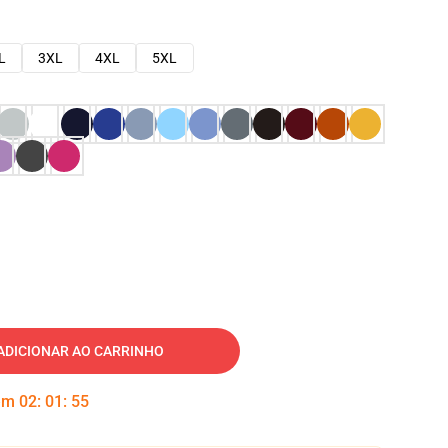
L
3XL
4XL
5XL
ADICIONAR AO CARRINHO
 em
02
:
01
:
54