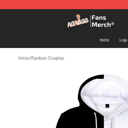
Ranboo Store - Official Ranboo Merchandise Shop
Início
Loja
Início
/
Ranboo Cosplay