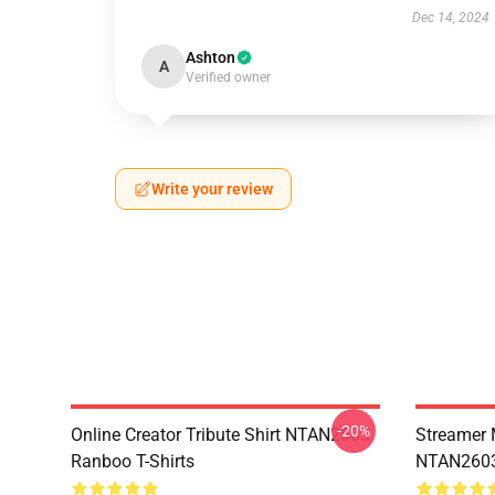
Dec 14, 2024
Ashton
A
Verified owner
Write your review
-20%
Online Creator Tribute Shirt NTAN2603
Streamer 
Ranboo T-Shirts
NTAN2603