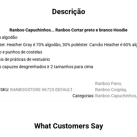
Descrição
Ranboo Capuchinhos... Ranboo Cortar preto e branco Hoodie
m algodão
ter. Heather Gray é 70% algodão, 30% poliéster. Carvão Heather é 60% al
o e punhos de costelas
is de práticas de vestuário
us capuzes desgrenhados ir 2 tamanhos para cima
Ranboo Pano
,
SKU
:
RANBOOSTORE-96723-DEFAULT
Ranboo Cosplay
,
Categorias
:
Ranboo Capuchinhos
,
What Customers Say