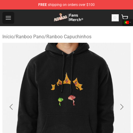
FREE
shipping on orders over $100
Ranboo Store - Official Ranboo Merchandise Shop
Open menu
Início
/
Ranboo Pano
/
Ranboo Capuchinhos