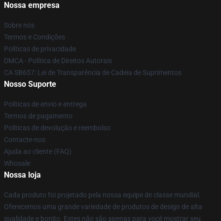
Nossa empresa
Sobre nós
Termos e Condições
Políticas de privacidade
DMCA - Política de Direitos Autorais
CA SB657: Lei de Transparência de Cadeia de Suprimentos
Nosso Suporte
Políticas de envio e entrega
Termos de pagamento
Políticas de devolução e reembolso
Contacte-nos
Ajuda ao cliente (FAQ)
Whosale
Nossa loja
Cada produto foi projetado pela nossa equipe de classe mundial.
Oferecemos uma grande variedade de produtos de design de alta
qualidade e bonito. Estes não são apenas para você mostrar seu