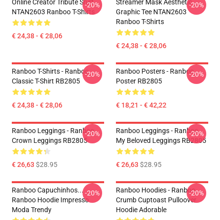
Online Creator Tribute Shirt
Streamer Mask Aesthetic
-20%
-20%
NTAN2603 Ranboo T-Shirts
Graphic Tee NTAN2603
Ranboo T-Shirts
€ 24,38 - € 28,06
€ 24,38 - € 28,06
Ranboo T-Shirts - Ranboo
Ranboo Posters - Ranboo
-20%
-20%
Classic T-Shirt RB2805
Poster RB2805
€ 24,38 - € 28,06
€ 18,21 - € 42,22
Ranboo Leggings - Ranboo
Ranboo Leggings - Ranboo
-20%
-20%
Crown Leggings RB2805
My Beloved Leggings RB2805
€ 26,63
$28.95
€ 26,63
$28.95
Ranboo Capuchinhos...
Ranboo Hoodies - Ranboo
-20%
-20%
Ranboo Hoodie Impresso
Crumb Cuptoast Pulloover
Moda Trendy
Hoodie Adorable