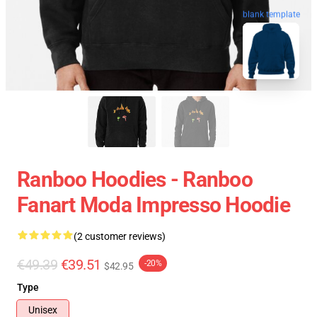
blank template
Ranboo Hoodies - Ranboo
Fanart Moda Impresso Hoodie
(2 customer reviews)
€49.39
€39.51
-20%
$42.95
Type
Unisex