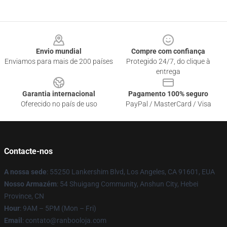
Footer
Envio mundial
Compre com confiança
Enviamos para mais de 200 países
Protegido 24/7, do clique à
entrega
Garantia internacional
Pagamento 100% seguro
Oferecido no país de uso
PayPal / MasterCard / Visa
Contacte-nos
A nossa sede
: 55250 Lankershim Blvd, Los Angeles, CA 91601, EUA
Nosso Armazém
: 54 Shuigang Community, Anshun City, Hebei
Province, CN
Hour
: 9AM – 5PM (Mon – Fri)
Email
: contato@ranbooloja.com