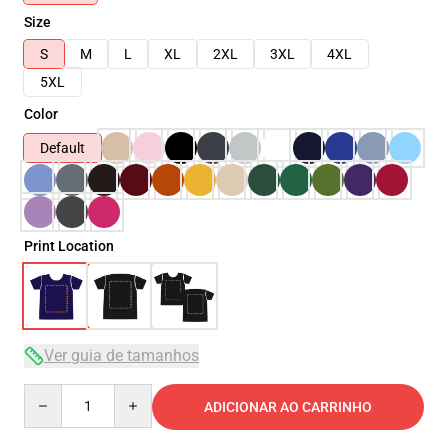
Size
S
M
L
XL
2XL
3XL
4XL
5XL
Color
Default
Print Location
Ver guia de tamanhos
Quantity
ADICIONAR AO CARRINHO