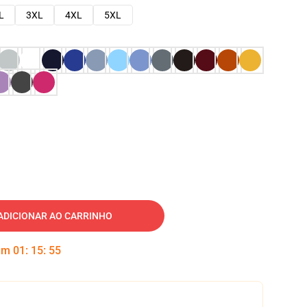
L
3XL
4XL
5XL
ADICIONAR AO CARRINHO
 em
01
:
15
:
54