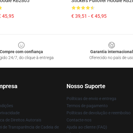
Hoodie RB2805
Stickers Pullover Hoodie RB
€ 45,95
€ 39,51 - € 45,95
Compre com confiança
Garantia internacional
gido 24/7, do clique à entrega
Oferecido no país de us
mpresa
Nosso Suporte
Políticas de envio e entrega
ndições
Termos de pagamento
privacidade
Políticas de devolução e reembolso
ca de Direitos Autorais
Contacte-nos
i de Transparência de Cadeia de
Ajuda ao cliente (FAQ)