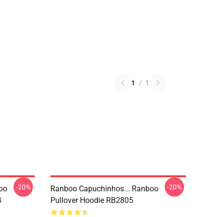
1
/
1
-20%
-20%
oo
Ranboo Capuchinhos... Ranboo
4
Pullover Hoodie RB2805