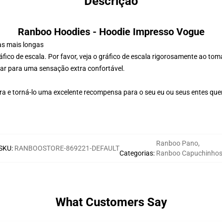
Descrição
Ranboo Hoodies - Hoodie Impresso Vogue
ras mais longas
fico de escala. Por favor, veja o gráfico de escala rigorosamente ao to
ar para uma sensação extra confortável.
 e torná-lo uma excelente recompensa para o seu eu ou seus entes queri
Ranboo Pano
,
SKU
:
RANBOOSTORE-869221-DEFAULT
Categorias
:
Ranboo Capuchinho
What Customers Say