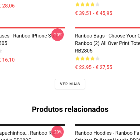
€ 28,06
€ 39,51 - € 45,95
-20%
ses - Ranboo IPhone Soft
Ranboo Bags - Choose Your C
805
Ranboo (2) All Over Print Tot
RB2805
€ 16,10
€ 22,95 - € 27,55
VER MAIS
Produtos relacionados
-20%
puchinhos... Ranboo Rei
Ranboo Hoodies - Ranboo Fa