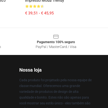
2805
Impresso Moda Trendy
€ 39,51 - € 45,95
Pagamento 100% seguro
o
PayPal / MasterCard / Visa
Nossa loja
Cada produto foi projetado pela nossa equipe de
classe mundial. Oferecemos uma grande
variedade de produtos de design de alta
qualidade e bonito. Estes não são apenas para
você mostrar seu estilo único - eles também são