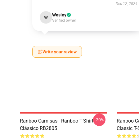
Dec 12, 2024
Wesley
W
Verified owner
Write your review
-20%
Ranboo Camisas - Ranboo T-Shirt
Ranboo C
Clássico RB2805
Classic T