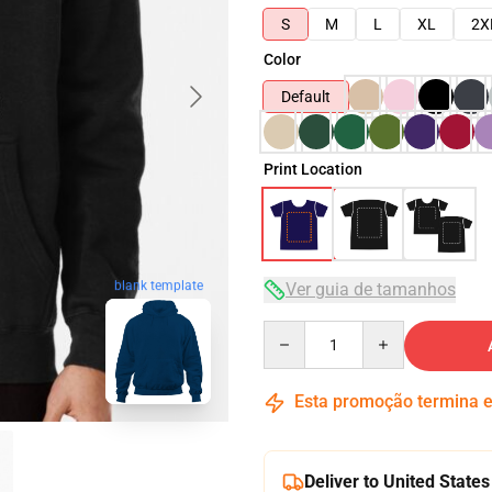
S
M
L
XL
2X
Color
Default
Print Location
blank template
Ver guia de tamanhos
Quantity
Esta promoção termina
Deliver to United States