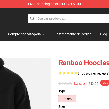
FREE
shipping on orders over $100
Compre por categoria
Rastreamento de pedido
Blog
Ranboo Hoodies
(1 customer reviews
€49.39
€39.51
-20%
$42.95
Type
Unisex
Size