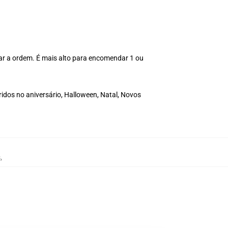
mar a ordem. É mais alto para encomendar 1 ou
dos no aniversário, Halloween, Natal, Novos
s
,