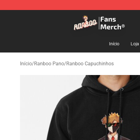
Ranboo Store - Official Ranboo Merchandise Shop
Início
Loja
Início
/
Ranboo Pano
/
Ranboo Capuchinhos