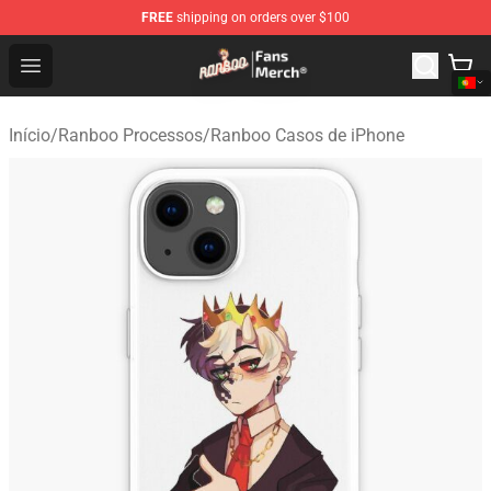
FREE
shipping on orders over $100
Ranboo Store - Official Ranboo Merchandise Shop
Open menu
Início
/
Ranboo Processos
/
Ranboo Casos de iPhone