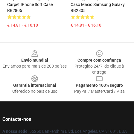
Carpet IPhone Soft Case
Caso Macio Samsung Galaxy
RB2805
RB2805
€ 14,81 - € 16,10
€ 14,81 - € 16,10
Footer
Envio mundial
Compre com confiança
Enviamos para mais de 200 países
Protegido 24/7, do clique à
entrega
Garantia internacional
Pagamento 100% seguro
Oferecido no país de uso
PayPal / MasterCard / Visa
Contacte-nos
A nossa sede
: 55250 Lankershim Blvd, Los Angeles, CA 91601, EUA