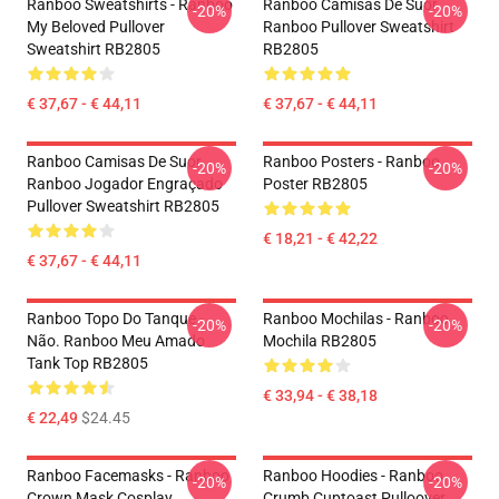
Ranboo Sweatshirts - Ranboo
Ranboo Camisas De Suor
-20%
-20%
My Beloved Pullover
Ranboo Pullover Sweatshirt
Sweatshirt RB2805
RB2805
€ 37,67 - € 44,11
€ 37,67 - € 44,11
Ranboo Camisas De Suor
Ranboo Posters - Ranboo
-20%
-20%
Ranboo Jogador Engraçado
Poster RB2805
Pullover Sweatshirt RB2805
€ 18,21 - € 42,22
€ 37,67 - € 44,11
Ranboo Topo Do Tanque -
Ranboo Mochilas - Ranboo
-20%
-20%
Não. Ranboo Meu Amado
Mochila RB2805
Tank Top RB2805
€ 33,94 - € 38,18
€ 22,49
$24.45
Ranboo Facemasks - Ranboo
Ranboo Hoodies - Ranboo
-20%
-20%
Crown Mask Cosplay
Crumb Cuptoast Pulloover