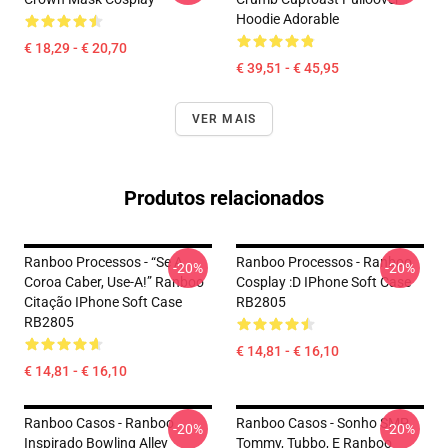
Hoodie Adorable
€ 18,29 - € 20,70
€ 39,51 - € 45,95
VER MAIS
Produtos relacionados
Ranboo Processos - “Se A
Ranboo Processos - Ranboo
-20%
-20%
Coroa Caber, Use-A!” Ranboo
Cosplay :D IPhone Soft Case
Citação IPhone Soft Case
RB2805
RB2805
€ 14,81 - € 16,10
€ 14,81 - € 16,10
Ranboo Casos - Ranboo
Ranboo Casos - Sonho SMP
-20%
-20%
Inspirado Bowling Alley
Tommy, Tubbo, E Ranboo