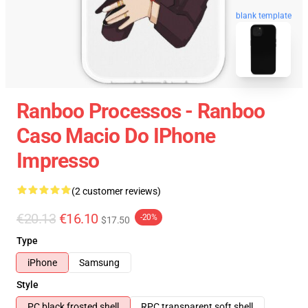
blank template
Ranboo Processos - Ranboo
Caso Macio Do IPhone
Impresso
(2 customer reviews)
€20.13
€16.10
-20%
$17.50
Type
iPhone
Samsung
Style
PC black frosted shell
RPC transparent soft shell