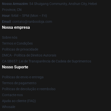
Nosso Armazém
: 54 Shuigang Community, Anshun City, Hebei
Province, CN
Hour
: 9AM – 5PM (Mon – Fri)
Email
: contato@ranbooloja.com
Nossa empresa
Sobre nós
Termos e Condições
Políticas de privacidade
DMCA - Política de Direitos Autorais
CA SB657: Lei de Transparência de Cadeia de Suprimentos
Nosso Suporte
Políticas de envio e entrega
Termos de pagamento
Políticas de devolução e reembolso
Contacte-nos
Ajuda ao cliente (FAQ)
Whosale