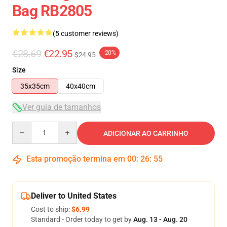
Bag RB2805
(5 customer reviews)
€28.69
€22.95
-20%
$24.95
Size
35x35cm
40x40cm
Ver guia de tamanhos
Quantity
ADICIONAR AO CARRINHO
Esta promoção termina em
00
:
26
:
54
Deliver to United States
Cost to ship:
$6.99
Standard - Order today to get by
Aug. 13 - Aug. 20