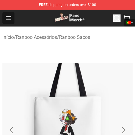
FREE
shipping on orders over $100
Ranboo Store - Official Ranboo Merchandise Shop
Open menu
Início
/
Ranboo Acessórios
/
Ranboo Sacos