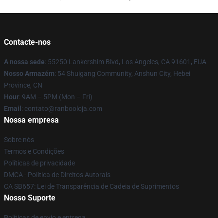
Contacte-nos
A nossa sede
: 55250 Lankershim Blvd, Los Angeles, CA 91601, EUA
Nosso Armazém
: 54 Shuigang Community, Anshun City, Hebei
Province, CN
Hour
: 9AM – 5PM (Mon – Fri)
Email
: contato@ranbooloja.com
Nossa empresa
Sobre nós
Termos e Condições
Políticas de privacidade
DMCA - Política de Direitos Autorais
CA SB657: Lei de Transparência de Cadeia de Suprimentos
Nosso Suporte
Políticas de envio e entrega