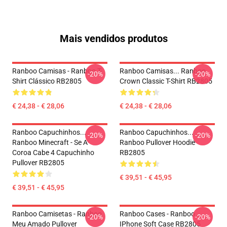
Mais vendidos produtos
Ranboo Camisas - Ranboo T-
Ranboo Camisas... Ranboo
-20%
-20%
Shirt Clássico RB2805
Crown Classic T-Shirt RB2805
€ 24,38 - € 28,06
€ 24,38 - € 28,06
Ranboo Capuchinhos...
Ranboo Capuchinhos...
-20%
-20%
Ranboo Minecraft - Se A
Ranboo Pullover Hoodie
Coroa Cabe 4 Capuchinho
RB2805
Pullover RB2805
€ 39,51 - € 45,95
€ 39,51 - € 45,95
Ranboo Camisetas - Ranboo
Ranboo Cases - Ranboo
-20%
-20%
Meu Amado Pullover
IPhone Soft Case RB2805