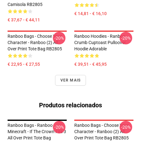
Camisola RB2805
€ 14,81 - € 16,10
€ 37,67 - € 44,11
Ranboo Bags - Choose Your
Ranboo Hoodies - Ranboo
-20%
-20%
Character - Ranboo (2) All
Crumb Cuptoast Pulloover
Over Print Tote Bag RB2805
Hoodie Adorable
€ 22,95 - € 27,55
€ 39,51 - € 45,95
VER MAIS
Produtos relacionados
Ranboo Bags - Ranboo
Ranboo Bags - Choose Your
-20%
-20%
Minecraft - If The Crown Fits 3
Character - Ranboo (2) All
All Over Print Tote Bag
Over Print Tote Bag RB2805