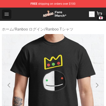
FREE
shipping on orders over $100
Ranboo Store - Official Ranboo Merchandise Shop
Open menu
ホーム
/
Ranboo ログイン
/
Ranboo Tシャツ