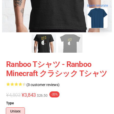
blank template
Ranboo Tシャツ - Ranboo
Minecraft クラシック Tシャツ
(3 customer reviews)
¥4,803
¥3,843
-20%
$26.50
Type
Unisex