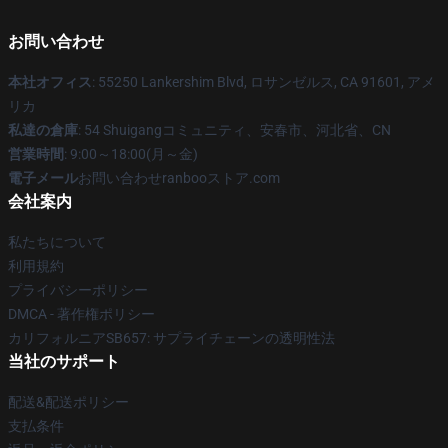
お問い合わせ
本社オフィス
: 55250 Lankershim Blvd, ロサンゼルス, CA 91601, アメ
リカ
私達の倉庫
: 54 Shuigangコミュニティ、安春市、河北省、CN
営業時間
: 9:00～18:00(月～金)
電子メール
お問い合わせranbooストア.com
会社案内
私たちについて
利用規約
プライバシーポリシー
DMCA - 著作権ポリシー
カリフォルニアSB657: サプライチェーンの透明性法
当社のサポート
配送&配送ポリシー
支払条件