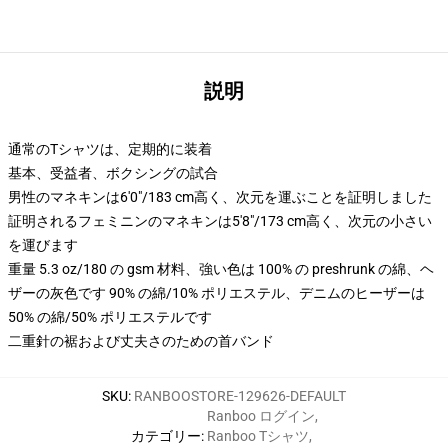
説明
通常のTシャツは、定期的に装着
基本、受益者、ボクシングの試合
男性のマネキンは6'0"/183 cm高く、次元を運ぶことを証明しました
証明されるフェミニンのマネキンは5'8"/173 cm高く、次元の小さい
を運びます
重量 5.3 oz/180 の gsm 材料、強い色は 100% の preshrunk の綿、ヘ
ザーの灰色です 90% の綿/10% ポリエステル、デニムのヒーザーは
50% の綿/50% ポリエステルです
二重針の裾および丈夫さのための首バンド
SKU
:
RANBOOSTORE-129626-DEFAULT
Ranboo ログイン
,
カテゴリー
:
Ranboo Tシャツ
,