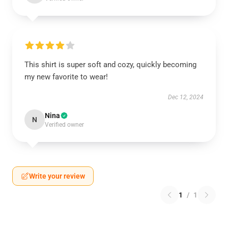
This shirt is super soft and cozy, quickly becoming
my new favorite to wear!
Dec 12, 2024
Nina
N
Verified owner
Write your review
1
/
1