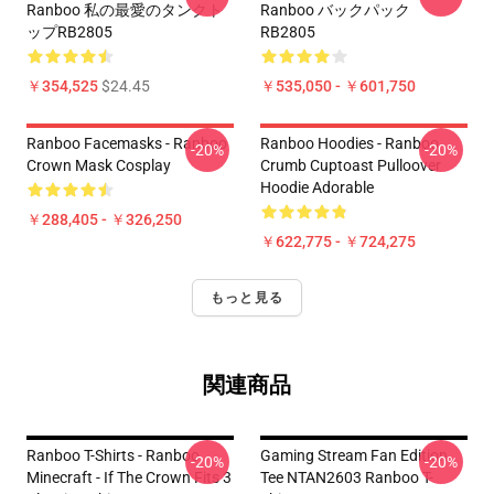
Ranboo 私の最愛のタンクト
Ranboo バックパック
ップRB2805
RB2805
￥354,525
$24.45
￥535,050 - ￥601,750
Ranboo Facemasks - Ranboo
Ranboo Hoodies - Ranboo
-20%
-20%
Crown Mask Cosplay
Crumb Cuptoast Pulloover
Hoodie Adorable
￥288,405 - ￥326,250
￥622,775 - ￥724,275
もっと見る
関連商品
Ranboo T-Shirts - Ranboo
Gaming Stream Fan Edition
-20%
-20%
Minecraft - If The Crown Fits 3
Tee NTAN2603 Ranboo T-