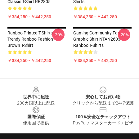
Classic T-Shirt RB2805
Shirts
￥384,250 - ￥442,250
￥384,250 - ￥442,250
Ranboo Printed T-Shirts -
Gaming Community Fan
-20%
-20%
Trendy Ranboo Fashion
Graphic Shirt NTAN2603
Brown T-Shirt
Ranboo T-Shirts
￥384,250 - ￥442,250
￥384,250 - ￥442,250
Footer
世界中に配送
安心してお買い物
200カ国以上に配送
クリックから配送まで24/7保護
国際保証
100％安全なチェックアウト
使用国で提供
PayPal / マスターカード / ビザ