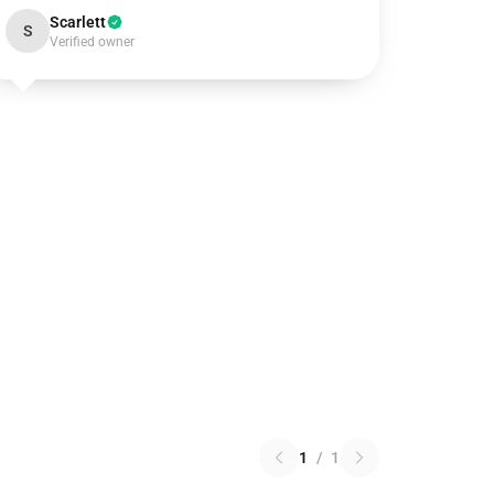
Scarlett
S
Verified owner
1
/
1