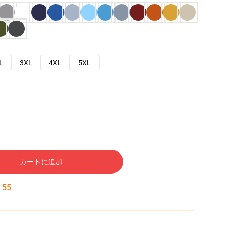
L
3XL
4XL
5XL
カートに追加
:
54