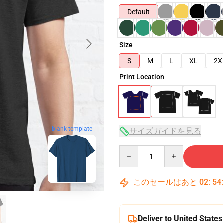
Default
Size
S
M
L
XL
2X
Print Location
blank template
サイズガイドを見る
Quantity
このセールはあと
02
:
54
Deliver to United States