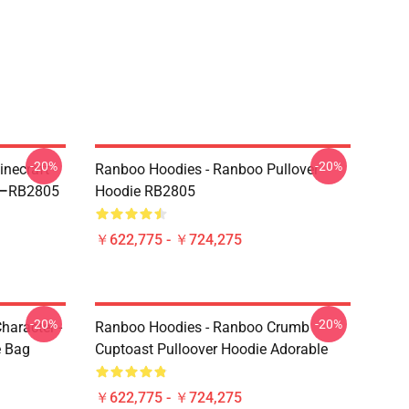
-20%
-20%
ecraft -
Ranboo Hoodies - Ranboo Pullover
B2805
Hoodie RB2805
￥622,775 - ￥724,275
-20%
-20%
haracter -
Ranboo Hoodies - Ranboo Crumb
e Bag
Cuptoast Pulloover Hoodie Adorable
￥622,775 - ￥724,275