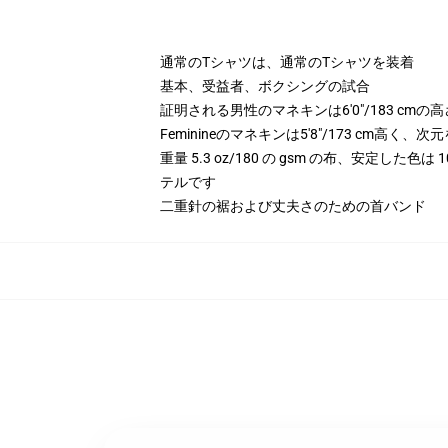
通常のTシャツは、通常のTシャツを装着
基本、受益者、ボクシングの試合
証明される男性のマネキンは6'0"/183 cm
Feminineのマネキンは5'8"/173 cm高く
重量 5.3 oz/180 の gsm の布、安定した色
テルです
二重針の裾および丈夫さのための首バンド