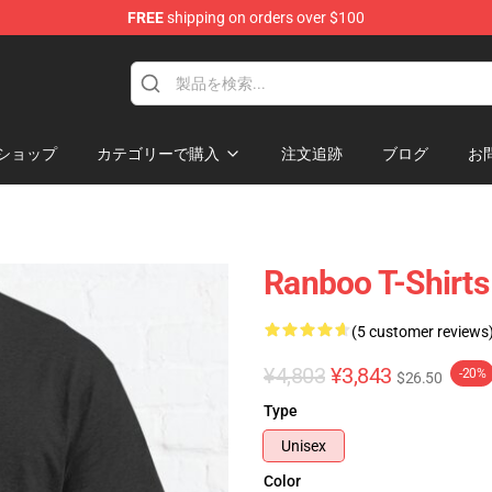
FREE
shipping on orders over $100
ショップ
カテゴリーで購入
注文追跡
ブログ
お
Ranboo T-Shirts
(5 customer reviews
¥4,803
¥3,843
-20%
$26.50
Type
Unisex
Color