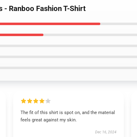
s - Ranboo Fashion T-Shirt
The fit of this shirt is spot on, and the material
feels great against my skin.
Dec 16, 2024