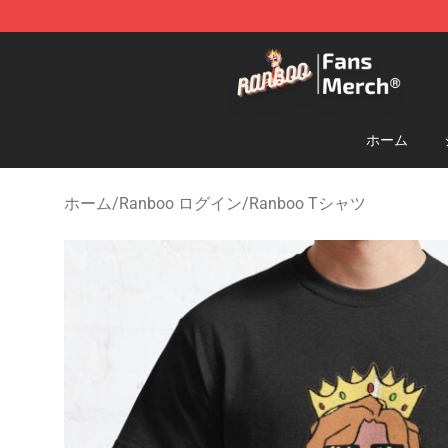
Ranboo Store - Official Ranboo Merchandise Shop
ホーム
ホーム
/
Ranboo ログイン
/
Ranboo Tシャツ