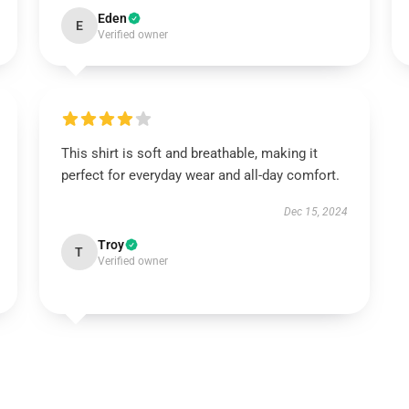
Eden
E
Verified owner
This shirt is soft and breathable, making it
perfect for everyday wear and all-day comfort.
Dec 15, 2024
Troy
T
Verified owner