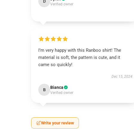
D
Verified owner
I’m very happy with this Ranboo shirt! The
material is soft, the pattern is cute, and it
came so quickly!
Dec 15, 2024
Bianca
B
Verified owner
Write your review