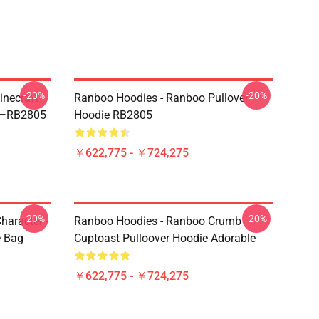
-20%
-20%
ecraft -
Ranboo Hoodies - Ranboo Pullover
B2805
Hoodie RB2805
￥622,775 - ￥724,275
-20%
-20%
haracter -
Ranboo Hoodies - Ranboo Crumb
e Bag
Cuptoast Pulloover Hoodie Adorable
￥622,775 - ￥724,275