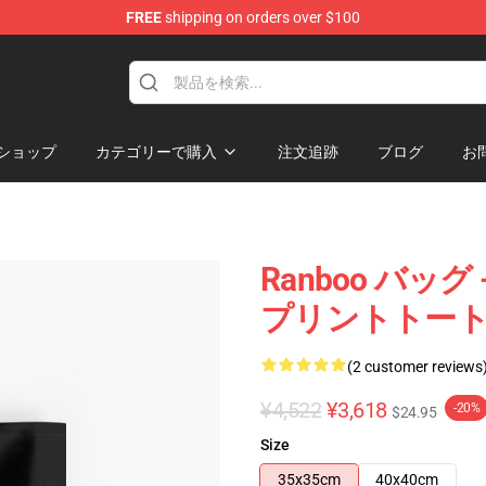
FREE
shipping on orders over $100
ショップ
カテゴリーで購入
注文追跡
ブログ
お
Ranboo バッグ
プリントトートバ
(2 customer reviews
¥4,522
¥3,618
-20%
$24.95
Size
35x35cm
40x40cm