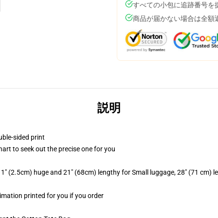
すべての小包に追跡番号を
商品が届かない場合は全額
説明
uble-sided print
hart to seek out the precise one for you
1" (2.5cm) huge and 21" (68cm) lengthy for Small luggage, 28" (71 cm) 
limation printed for you if you order