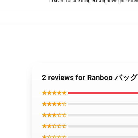
In search of one thing extra light-weight? Att
2 reviews for Ranb
★★★★★
★★★★☆
★★★☆☆
★★☆☆☆
★☆☆☆☆