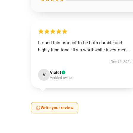
I found this product to be both durable and
highly functional; it’s a worthwhile investment.
Dec 16, 2024
Violet
V
Verified owner
Write your review