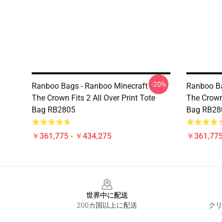
-20%
Ranboo Bags - Ranboo Minecraft - If
Ranboo Ba
The Crown Fits 2 All Over Print Tote
The Crown 
Bag RB2805
Bag RB28
￥361,775 - ￥434,275
￥361,775
Footer
世界中に配送
200カ国以上に配送
クリ