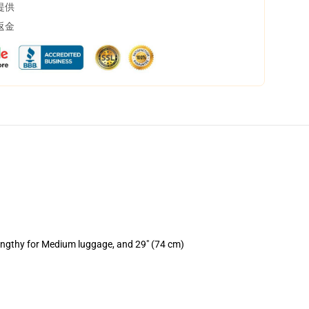
提供
返金
lengthy for Medium luggage, and 29" (74 cm)