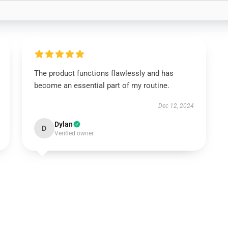
The product functions flawlessly and has
become an essential part of my routine.
Dec 12, 2024
Dylan
D
Verified owner