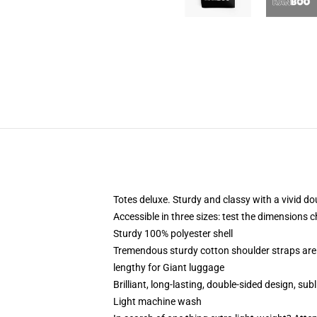
Totes deluxe. Sturdy and classy with a vivid do
Accessible in three sizes: test the dimensions c
Sturdy 100% polyester shell
Tremendous sturdy cotton shoulder straps are 
lengthy for Giant luggage
Brilliant, long-lasting, double-sided design, sub
Light machine wash