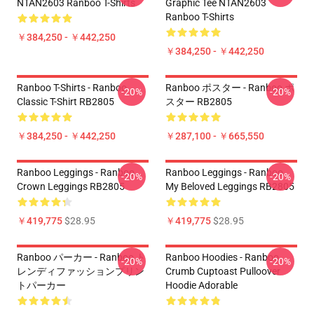
NTAN2603 Ranboo T-Shirts
Graphic Tee NTAN2603
Ranboo T-Shirts
￥384,250 - ￥442,250
￥384,250 - ￥442,250
Ranboo T-Shirts - Ranboo
Ranboo ポスター - Ranboo ポ
-20%
-20%
Classic T-Shirt RB2805
スター RB2805
￥384,250 - ￥442,250
￥287,100 - ￥665,550
Ranboo Leggings - Ranboo
Ranboo Leggings - Ranboo
-20%
-20%
Crown Leggings RB2805
My Beloved Leggings RB2805
￥419,775
$28.95
￥419,775
$28.95
Ranboo パーカー - Ranboo ト
Ranboo Hoodies - Ranboo
-20%
-20%
レンディファッションプリン
Crumb Cuptoast Pulloover
トパーカー
Hoodie Adorable