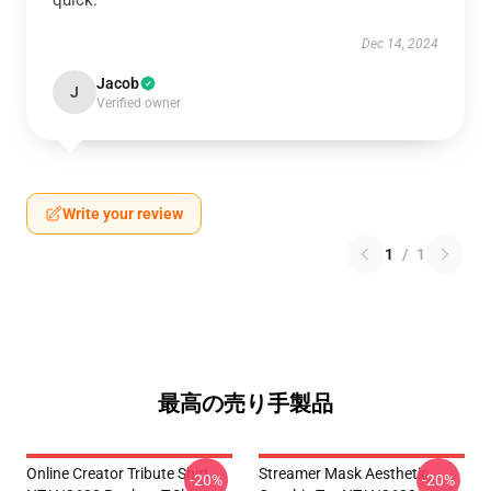
quick.
Dec 14, 2024
Jacob
J
Verified owner
Write your review
1
/
1
最高の売り手製品
Online Creator Tribute Shirt
Streamer Mask Aesthetic
-20%
-20%