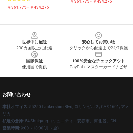
￥361,775 - ￥434,275
￥361,775 - ￥434,275
Footer
世界中に配送
安心してお買い物
200カ国以上に配送
クリックから配送まで24/7保護
国際保証
100％安全なチェックアウト
使用国で提供
PayPal / マスターカード / ビザ
お問い合わせ
本社オフィス
: 55250 Lankershim Blvd, ロサンゼルス, CA 91601, アメ
リカ
私達の倉庫
: 54 Shuigangコミュニティ、安春市、河北省、CN
営業時間
: 9:00～18:00(月～金)