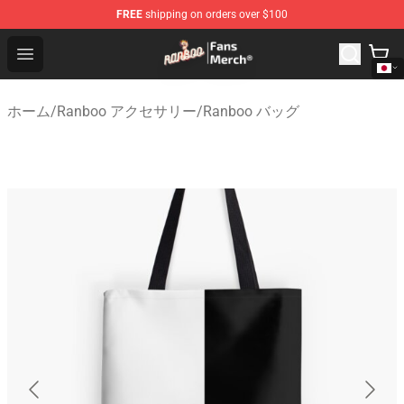
FREE
shipping on orders over $100
Ranboo Store - Official Ranboo Merchandise Shop
Open menu
ホーム
/
Ranboo アクセサリー
/
Ranboo バッグ