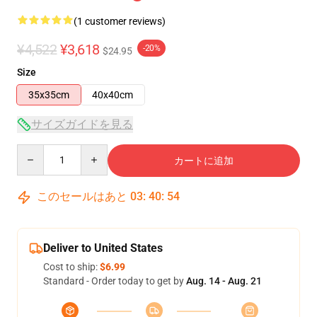
(1 customer reviews)
¥4,522
¥3,618
-20%
$24.95
Size
35x35cm
40x40cm
サイズガイドを見る
Quantity
カートに追加
このセールはあと
03
:
40
:
53
Deliver to United States
Cost to ship:
$6.99
Standard - Order today to get by
Aug. 14 - Aug. 21