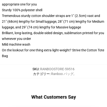
appropriate one for you
Sturdy 100% polyester shell
Tremendous sturdy cotton shoulder straps are 1" (2.5cm) vast and
21" (68cm) lengthy for Small luggage, 28" (71 cm) lengthy for Medium
luggage, and 29" (74 cm) lengthy for Massive luggage
Brilliant, long-lasting, double-sided design, sublimation printed for you
whenever you order
Mild machine wash
On the lookout for one thing extra light-weight? Strive the Cotton Tote
Bag
SKU
:
RANBOOSTORE-59516
カテゴリー
:
Ranboo バッグ
,
What Customers Say