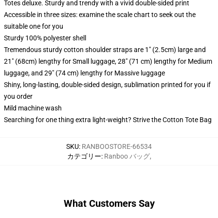
Totes deluxe. Sturdy and trendy with a vivid double-sided print
Accessible in three sizes: examine the scale chart to seek out the
suitable one for you
Sturdy 100% polyester shell
Tremendous sturdy cotton shoulder straps are 1" (2.5cm) large and
21" (68cm) lengthy for Small luggage, 28" (71 cm) lengthy for Medium
luggage, and 29" (74 cm) lengthy for Massive luggage
Shiny, long-lasting, double-sided design, sublimation printed for you if
you order
Mild machine wash
Searching for one thing extra light-weight? Strive the Cotton Tote Bag
SKU
:
RANBOOSTORE-66534
カテゴリー
:
Ranboo バッグ
,
What Customers Say