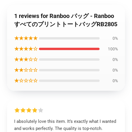
1 reviews for Ranboo バッグ - Ranboo
すべてのプリントトートバッグRB2805
★★★★★
0%
★★★★☆
100%
★★★☆☆
0%
★★☆☆☆
0%
★☆☆☆☆
0%
I absolutely love this item. It’s exactly what I wanted
and works perfectly. The quality is top-notch.