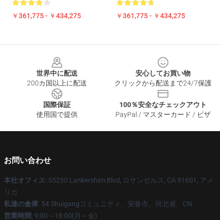
￥361,775 - ￥434,275
￥361,775 - ￥434,275
Footer
世界中に配送
安心してお買い物
200カ国以上に配送
クリックから配送まで24/7保護
国際保証
100％安全なチェックアウト
使用国で提供
PayPal / マスターカード / ビザ
お問い合わせ
本社オフィス
: 55250 Lankershim Blvd, ロサンゼルス, CA 91601, アメ
リカ
私達の倉庫
: 54 Shuigangコミュニティ、安春市、河北省、CN
営業時間
: 9:00～18:00(月～金)