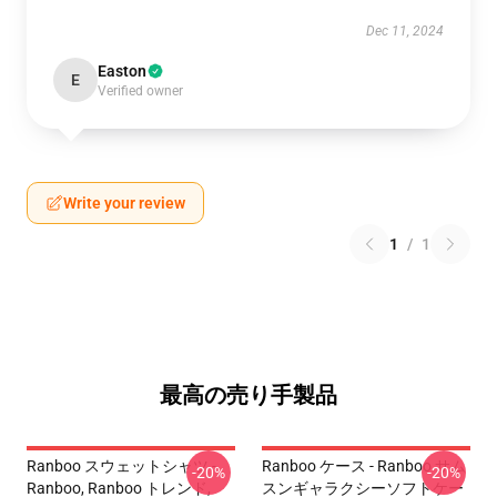
Dec 11, 2024
Easton
E
Verified owner
Write your review
1
/
1
最高の売り手製品
Ranboo スウェットシャツ -
Ranboo ケース - Ranboo サム
-20%
-20%
Ranboo, Ranboo トレンド,
スンギャラクシーソフトケー