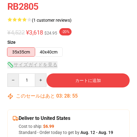
RB2805
(1 customer reviews)
¥4,522
¥3,618
-20%
$24.95
Size
35x35cm
40x40cm
サイズガイドを見る
Quantity
カートに追加
このセールはあと
03
:
28
:
55
Deliver to United States
Cost to ship:
$6.99
Standard - Order today to get by
Aug. 12 - Aug. 19