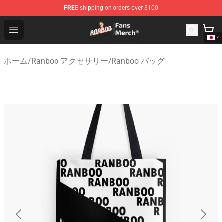
FREE
shipping on orders over $100
Ranboo Store - Official Ranboo Merchandise Shop
Open menu
ホーム
/
Ranboo アクセサリー
/
Ranboo バッグ