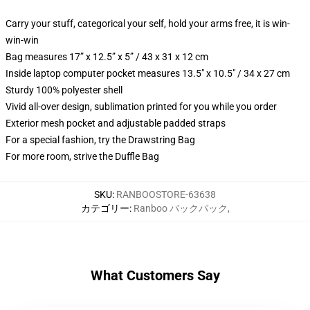
Carry your stuff, categorical your self, hold your arms free, it is win-
win-win
Bag measures 17” x 12.5” x 5” / 43 x 31 x 12 cm
Inside laptop computer pocket measures 13.5" x 10.5" / 34 x 27 cm
Sturdy 100% polyester shell
Vivid all-over design, sublimation printed for you while you order
Exterior mesh pocket and adjustable padded straps
For a special fashion, try the Drawstring Bag
For more room, strive the Duffle Bag
SKU
:
RANBOOSTORE-63638
カテゴリー
:
Ranboo バックパック
,
What Customers Say