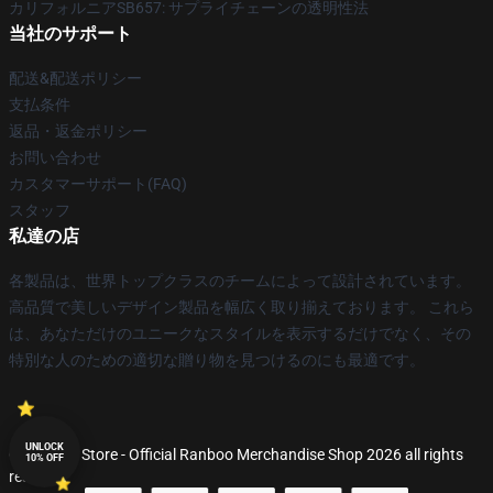
カリフォルニアSB657: サプライチェーンの透明性法
当社のサポート
配送&配送ポリシー
支払条件
返品・返金ポリシー
お問い合わせ
カスタマーサポート(FAQ)
スタッフ
私達の店
各製品は、世界トップクラスのチームによって設計されています。
高品質で美しいデザイン製品を幅広く取り揃えております。 これら
は、あなただけのユニークなスタイルを表示するだけでなく、その
特別な人のための適切な贈り物を見つけるのにも最適です。
UNLOCK
© Ranboo Store - Official Ranboo Merchandise Shop 2026 all rights
10% OFF
reserved