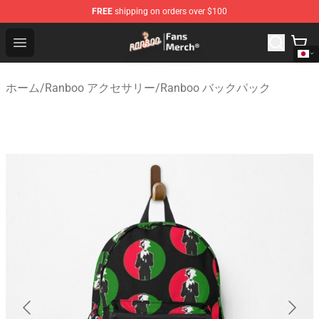
FREE
shipping on orders over $100
Ranboo Store - Official Ranboo Merchandise Shop
Open menu
ホーム
/
Ranboo アクセサリー
/
Ranboo バックパック