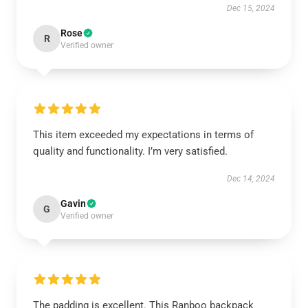
Dec 15, 2024
Rose
R
Verified owner
This item exceeded my expectations in terms of
quality and functionality. I’m very satisfied.
Dec 14, 2024
Gavin
G
Verified owner
The padding is excellent. This Ranboo backpack