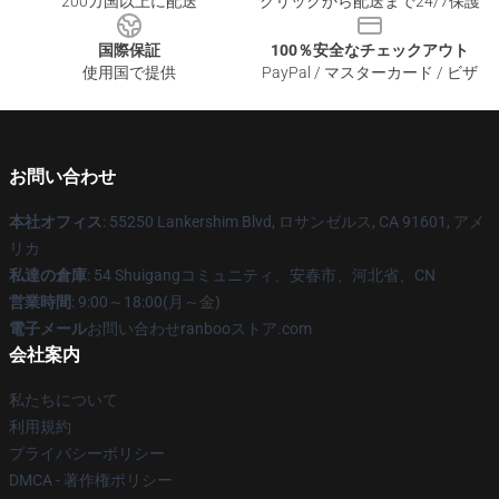
200カ国以上に配送
クリックから配送まで24/7保護
国際保証
100％安全なチェックアウト
使用国で提供
PayPal / マスターカード / ビザ
お問い合わせ
本社オフィス
: 55250 Lankershim Blvd, ロサンゼルス, CA 91601, アメ
リカ
私達の倉庫
: 54 Shuigangコミュニティ、安春市、河北省、CN
営業時間
: 9:00～18:00(月～金)
電子メール
お問い合わせranbooストア.com
会社案内
私たちについて
利用規約
プライバシーポリシー
DMCA - 著作権ポリシー