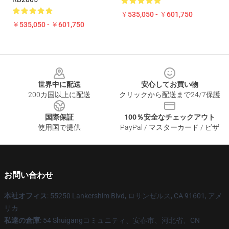
￥535,050 - ￥601,750
￥535,050 - ￥601,750
Footer
世界中に配送
安心してお買い物
200カ国以上に配送
クリックから配送まで24/7保護
国際保証
100％安全なチェックアウト
使用国で提供
PayPal / マスターカード / ビザ
お問い合わせ
本社オフィス
: 55250 Lankershim Blvd, ロサンゼルス, CA 91601, アメ
リカ
私達の倉庫
: 54 Shuigangコミュニティ、安春市、河北省、CN