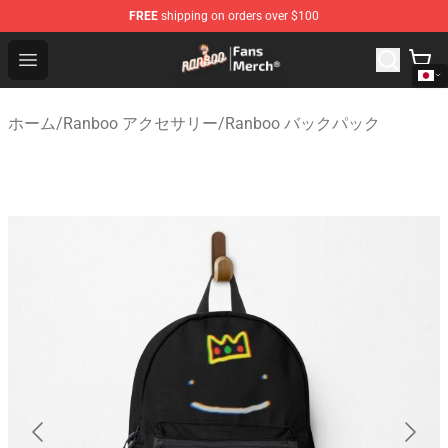
FREE
shipping on orders over $100
Ranboo Store - Official Ranboo Merchandise Shop
Open menu
ホーム
/
Ranboo アクセサリー
/
Ranboo バックパック