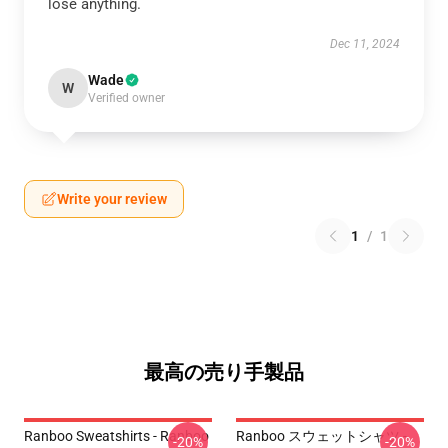
lose anything.
Dec 11, 2024
Wade
W
Verified owner
Write your review
1
/
1
最高の売り手製品
Ranboo Sweatshirts - Ranboo
Ranboo スウェットシャツ -
-20%
-20%