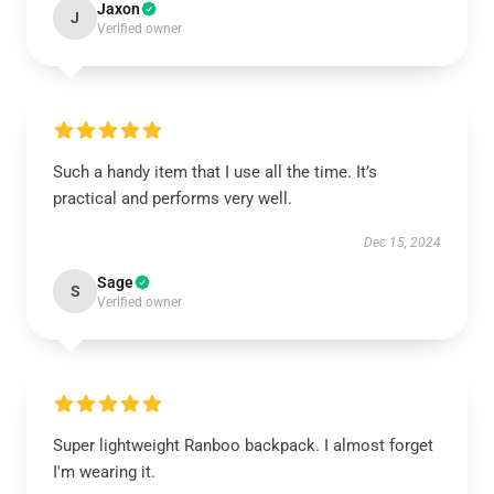
Jaxon
J
Verified owner
Such a handy item that I use all the time. It’s
practical and performs very well.
Dec 15, 2024
Sage
S
Verified owner
Super lightweight Ranboo backpack. I almost forget
I'm wearing it.