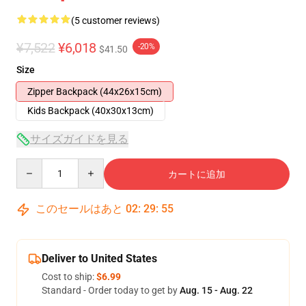
(5 customer reviews)
¥7,522
¥6,018
-20%
$41.50
Size
Zipper Backpack (44x26x15cm)
Kids Backpack (40x30x13cm)
サイズガイドを見る
Quantity
カートに追加
このセールはあと
02
:
29
:
54
Deliver to United States
Cost to ship:
$6.99
Standard - Order today to get by
Aug. 15 - Aug. 22