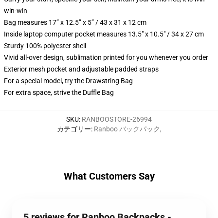
win-win
Bag measures 17” x 12.5” x 5” / 43 x 31 x 12 cm
Inside laptop computer pocket measures 13.5" x 10.5" / 34 x 27 cm
Sturdy 100% polyester shell
Vivid all-over design, sublimation printed for you whenever you order
Exterior mesh pocket and adjustable padded straps
For a special model, try the Drawstring Bag
For extra space, strive the Duffle Bag
SKU
:
RANBOOSTORE-26994
カテゴリー
:
Ranboo バックパック
,
What Customers Say
5 reviews for Ranboo Backpacks -