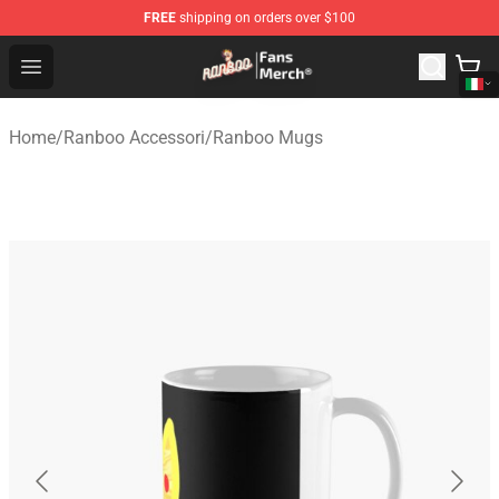
FREE
shipping on orders over $100
Ranboo Store - Official Ranboo Merchandise Shop
Open menu
Home
/
Ranboo Accessori
/
Ranboo Mugs