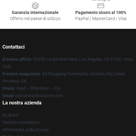
Garanzia internazionale
Pagamento sicuro al 100%
Offerto nel paese di utilizzo
PayPal / MasterCard / Visa
Contattaci
Il nostro ufficio
: 55250 Lankershim Blvd, Los Angeles, CA 91601, Stati
Uniti
Il nostro magazzino
: 54 Shuigang Community, Anshun City, Hebei
Province, CN
Orario
: 9AM – 5PM (Mon – Fri)
Email
: contattiranboostore.com
La nostra azienda
Su di noi
Termini e condizioni
Informativa sulla privacy