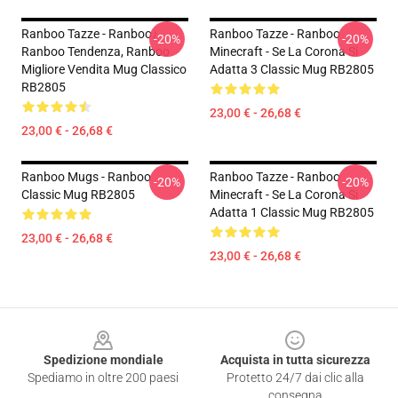
Ranboo Tazze - Ranboo♪
Ranboo Tazze - Ranboo
-20%
-20%
Ranboo Tendenza, Ranboo
Minecraft - Se La Corona Si
Migliore Vendita Mug Classico
Adatta 3 Classic Mug RB2805
RB2805
23,00 € - 26,68 €
23,00 € - 26,68 €
Ranboo Mugs - Ranboo
Ranboo Tazze - Ranboo
-20%
-20%
Classic Mug RB2805
Minecraft - Se La Corona Si
Adatta 1 Classic Mug RB2805
23,00 € - 26,68 €
23,00 € - 26,68 €
Footer
Spedizione mondiale
Acquista in tutta sicurezza
Spediamo in oltre 200 paesi
Protetto 24/7 dai clic alla
consegna