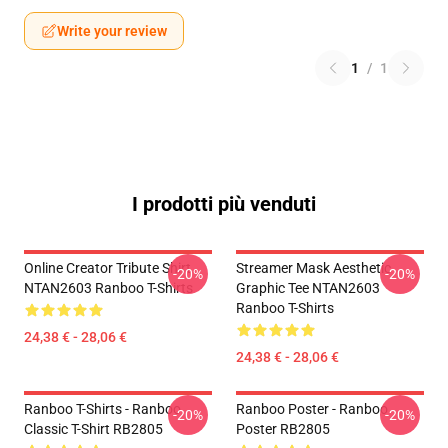
Write your review
1
/
1
I prodotti più venduti
Online Creator Tribute Shirt
Streamer Mask Aesthetic
-20%
-20%
NTAN2603 Ranboo T-Shirts
Graphic Tee NTAN2603
Ranboo T-Shirts
24,38 € - 28,06 €
24,38 € - 28,06 €
Ranboo T-Shirts - Ranboo
Ranboo Poster - Ranboo
-20%
-20%
Classic T-Shirt RB2805
Poster RB2805