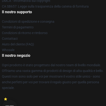
DMCA - Informativa sul copyright
CA SB657: Legge sulla trasparenza della catena di fornitura
Il nostro supporto
Condizioni di spedizione e consegna
Termini di pagamento
Condizioni di ritorno e rimborso
Contattaci
Aiuto del cliente (FAQ)
Whosale
Il nostro negozio
Ogni prodotto è stato progettato dal nostro team di livello mondiale.
Offriamo una vasta gamma di prodotti di design di alta qualità e bello.
Questi non sono solo per voi per mostrare il vostro stile unico - sono
anche perfetti per voi per trovare il regalo giusto per quella persona
speciale.