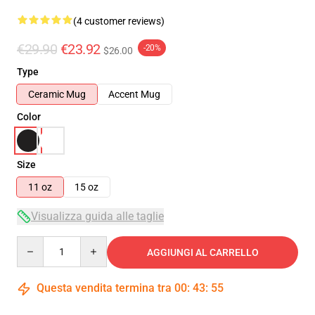
(4 customer reviews)
€29.90
€23.92
-20%
$26.00
Type
Ceramic Mug
Accent Mug
Color
Size
11 oz
15 oz
Visualizza guida alle taglie
Quantity
AGGIUNGI AL CARRELLO
Questa vendita termina tra
00
:
43
:
54