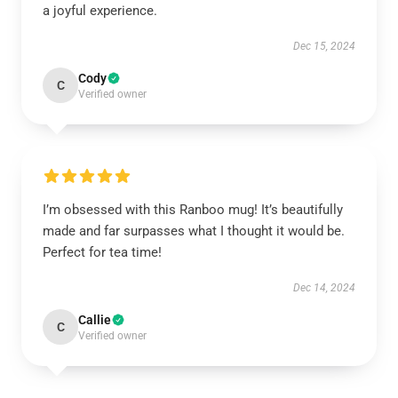
a joyful experience.
Dec 15, 2024
Cody
C
Verified owner
I’m obsessed with this Ranboo mug! It’s beautifully
made and far surpasses what I thought it would be.
Perfect for tea time!
Dec 14, 2024
Callie
C
Verified owner