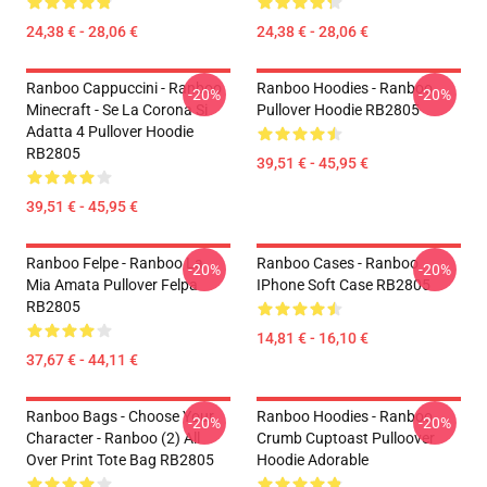
24,38 € - 28,06 €
24,38 € - 28,06 €
Ranboo Cappuccini - Ranboo
Ranboo Hoodies - Ranboo
-20%
-20%
Minecraft - Se La Corona Si
Pullover Hoodie RB2805
Adatta 4 Pullover Hoodie
RB2805
39,51 € - 45,95 €
39,51 € - 45,95 €
Ranboo Felpe - Ranboo La
Ranboo Cases - Ranboo
-20%
-20%
Mia Amata Pullover Felpa
IPhone Soft Case RB2805
RB2805
14,81 € - 16,10 €
37,67 € - 44,11 €
Ranboo Bags - Choose Your
Ranboo Hoodies - Ranboo
-20%
-20%
Character - Ranboo (2) All
Crumb Cuptoast Pulloover
Over Print Tote Bag RB2805
Hoodie Adorable