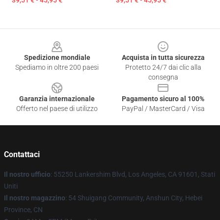
39,51 € - 45,95 €
39,51 € - 45,95 €
Footer
Spedizione mondiale
Acquista in tutta sicurezza
Spediamo in oltre 200 paesi
Protetto 24/7 dai clic alla
consegna
Garanzia internazionale
Pagamento sicuro al 100%
Offerto nel paese di utilizzo
PayPal / MasterCard / Visa
Contattaci
Il nostro ufficio
: 55250 Lankershim Blvd, Los Angeles, CA 91601, Stati
Uniti
Il nostro magazzino
: 54 Shuigang Community, Anshun City, Hebei
Province, CN