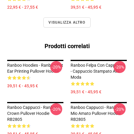
22,95 € - 27,55 €
39,51 € - 45,95 €
VISUALIZZA ALTRO
Prodotti correlati
Ranboo Hoodies - Ranboo Cat
Ranboo Felpa Con Cappuccio
-20%
-20%
Ear Printing Pullover Hoodie
- Cappuccio Stampato Alla
Moda
39,51 € - 45,95 €
39,51 € - 45,95 €
Ranboo Cappucci - Ranboo
Ranboo Cappucci - Ranboo Il
-20%
-20%
Crown Pullover Hoodie
Mio Amato Pullover Hoodie
RB2805
RB2805