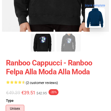
blank template
Ranboo Cappucci - Ranboo
Felpa Alla Moda Alla Moda
(2 customer reviews)
€49.39
€39.51
-20%
$42.95
Type
Unisex