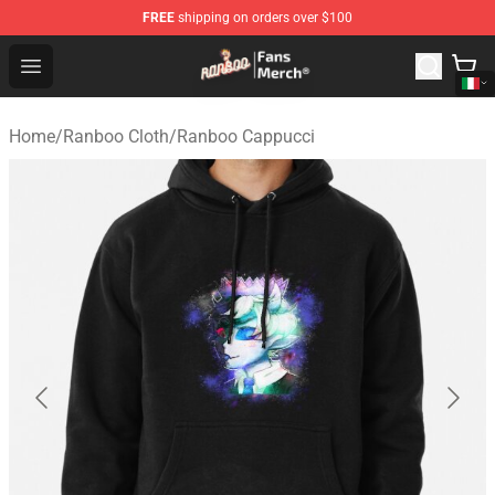
FREE
shipping on orders over $100
Ranboo Store - Official Ranboo Merchandise Shop
Open menu
Home
/
Ranboo Cloth
/
Ranboo Cappucci