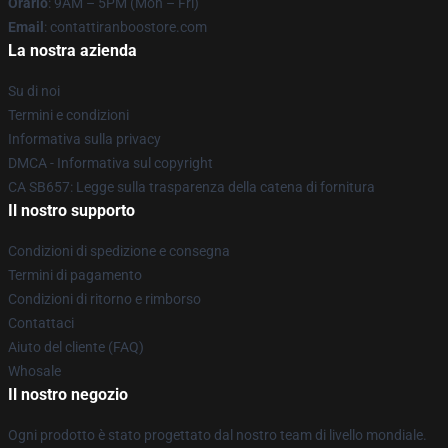
Orario
: 9AM – 5PM (Mon – Fri)
Email
: contattiranboostore.com
La nostra azienda
Su di noi
Termini e condizioni
Informativa sulla privacy
DMCA - Informativa sul copyright
CA SB657: Legge sulla trasparenza della catena di fornitura
Il nostro supporto
Condizioni di spedizione e consegna
Termini di pagamento
Condizioni di ritorno e rimborso
Contattaci
Aiuto del cliente (FAQ)
Whosale
Il nostro negozio
Ogni prodotto è stato progettato dal nostro team di livello mondiale.