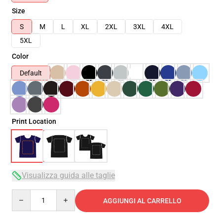
Size
S
M
L
XL
2XL
3XL
4XL
5XL
Color
Default
Print Location
Visualizza guida alle taglie
Quantity
AGGIUNGI AL CARRELLO