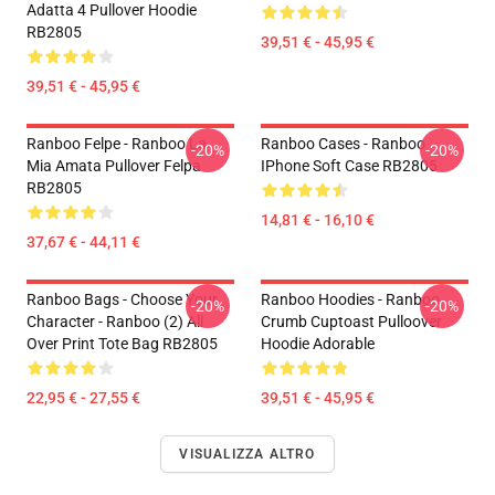
Adatta 4 Pullover Hoodie
RB2805
39,51 € - 45,95 €
39,51 € - 45,95 €
Ranboo Felpe - Ranboo La
Ranboo Cases - Ranboo
-20%
-20%
Mia Amata Pullover Felpa
IPhone Soft Case RB2805
RB2805
14,81 € - 16,10 €
37,67 € - 44,11 €
Ranboo Bags - Choose Your
Ranboo Hoodies - Ranboo
-20%
-20%
Character - Ranboo (2) All
Crumb Cuptoast Pulloover
Over Print Tote Bag RB2805
Hoodie Adorable
22,95 € - 27,55 €
39,51 € - 45,95 €
VISUALIZZA ALTRO