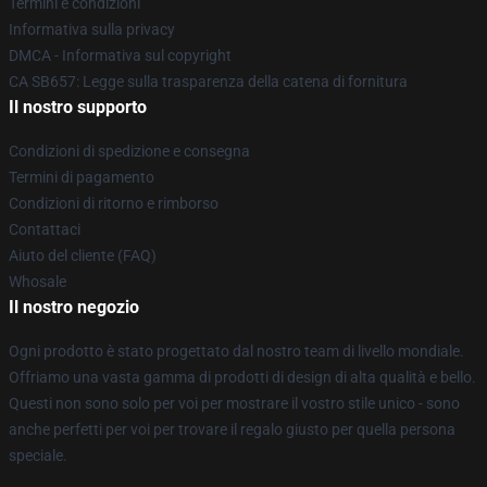
Termini e condizioni
Informativa sulla privacy
DMCA - Informativa sul copyright
CA SB657: Legge sulla trasparenza della catena di fornitura
Il nostro supporto
Condizioni di spedizione e consegna
Termini di pagamento
Condizioni di ritorno e rimborso
Contattaci
Aiuto del cliente (FAQ)
Whosale
Il nostro negozio
Ogni prodotto è stato progettato dal nostro team di livello mondiale.
Offriamo una vasta gamma di prodotti di design di alta qualità e bello.
Questi non sono solo per voi per mostrare il vostro stile unico - sono
anche perfetti per voi per trovare il regalo giusto per quella persona
speciale.