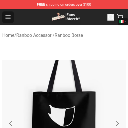
FREE
shipping on orders over $100
Ranboo Store - Official Ranboo Merchandise Shop
Open menu
Home
/
Ranboo Accessori
/
Ranboo Borse