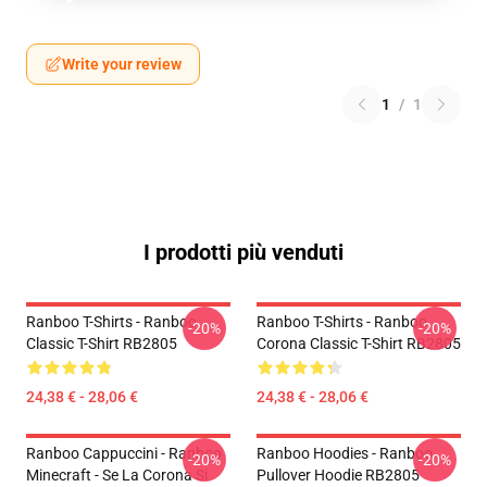
Write your review
1
/
1
I prodotti più venduti
Ranboo T-Shirts - Ranboo
Ranboo T-Shirts - Ranboo
-20%
-20%
Classic T-Shirt RB2805
Corona Classic T-Shirt RB2805
24,38 € - 28,06 €
24,38 € - 28,06 €
Ranboo Cappuccini - Ranboo
Ranboo Hoodies - Ranboo
-20%
-20%
Minecraft - Se La Corona Si
Pullover Hoodie RB2805