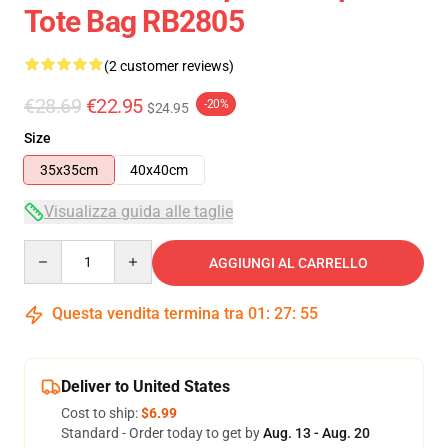
Tote Bag RB2805
(2 customer reviews)
€28.69
€22.95
-20%
$24.95
Size
35x35cm
40x40cm
Visualizza guida alle taglie
Quantity
AGGIUNGI AL CARRELLO
Questa vendita termina tra
01
:
27
:
54
Deliver to United States
Cost to ship:
$6.99
Standard - Order today to get by
Aug. 13 - Aug. 20