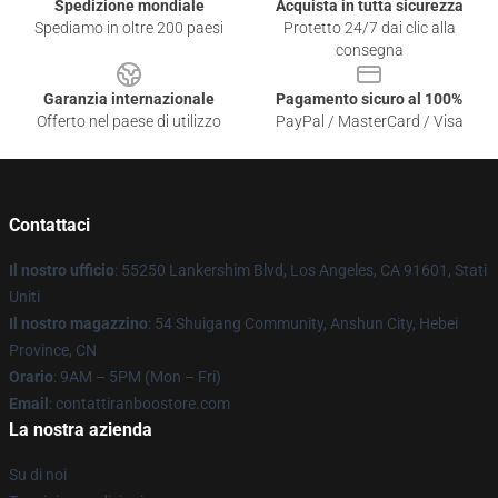
Spedizione mondiale
Acquista in tutta sicurezza
Spediamo in oltre 200 paesi
Protetto 24/7 dai clic alla
consegna
Garanzia internazionale
Pagamento sicuro al 100%
Offerto nel paese di utilizzo
PayPal / MasterCard / Visa
Contattaci
Il nostro ufficio
: 55250 Lankershim Blvd, Los Angeles, CA 91601, Stati
Uniti
Il nostro magazzino
: 54 Shuigang Community, Anshun City, Hebei
Province, CN
Orario
: 9AM – 5PM (Mon – Fri)
Email
: contattiranboostore.com
La nostra azienda
Su di noi