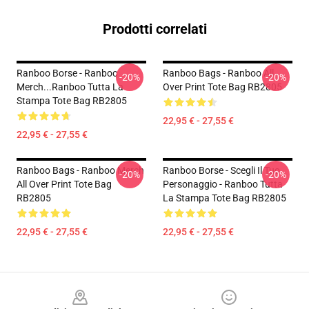
Prodotti correlati
Ranboo Borse - Ranboo
Ranboo Bags - Ranboo All
-20%
-20%
Merch...Ranboo Tutta La
Over Print Tote Bag RB2805
Stampa Tote Bag RB2805
22,95 € - 27,55 €
22,95 € - 27,55 €
Ranboo Bags - Ranboo Merch
Ranboo Borse - Scegli Il Tuo
-20%
-20%
All Over Print Tote Bag
Personaggio - Ranboo Tutta
RB2805
La Stampa Tote Bag RB2805
22,95 € - 27,55 €
22,95 € - 27,55 €
Footer