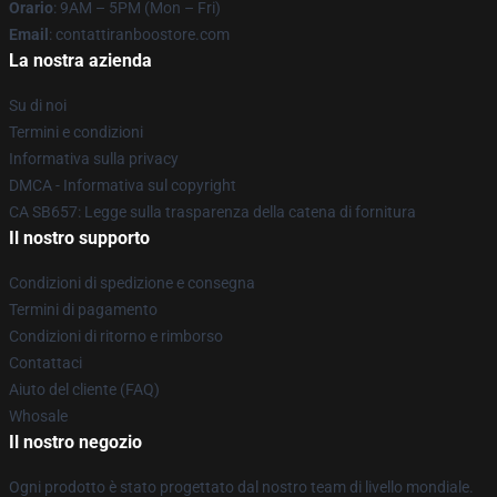
Orario
: 9AM – 5PM (Mon – Fri)
Email
: contattiranboostore.com
La nostra azienda
Su di noi
Termini e condizioni
Informativa sulla privacy
DMCA - Informativa sul copyright
CA SB657: Legge sulla trasparenza della catena di fornitura
Il nostro supporto
Condizioni di spedizione e consegna
Termini di pagamento
Condizioni di ritorno e rimborso
Contattaci
Aiuto del cliente (FAQ)
Whosale
Il nostro negozio
Ogni prodotto è stato progettato dal nostro team di livello mondiale.