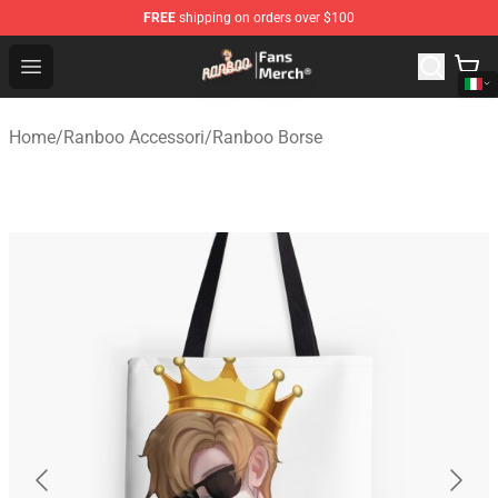
FREE
shipping on orders over $100
Ranboo Store - Official Ranboo Merchandise Shop
Open menu
Home
/
Ranboo Accessori
/
Ranboo Borse