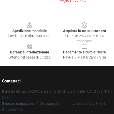
22,95 € - 27,55 €
Footer
Spedizione mondiale
Acquista in tutta sicurezza
Spediamo in oltre 200 paesi
Protetto 24/7 dai clic alla
consegna
Garanzia internazionale
Pagamento sicuro al 100%
Offerto nel paese di utilizzo
PayPal / MasterCard / Visa
Contattaci
Il nostro ufficio
: 55250 Lankershim Blvd, Los Angeles, CA 91601, Stati
Uniti
Il nostro magazzino
: 54 Shuigang Community, Anshun City, Hebei
Province, CN