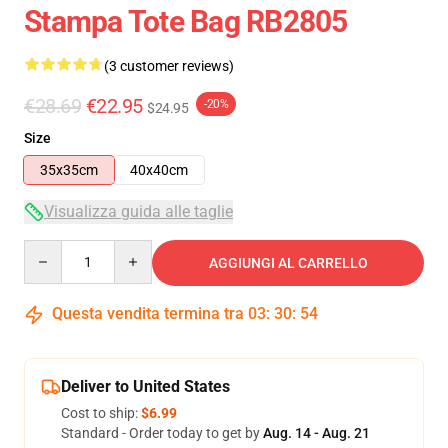
Stampa Tote Bag RB2805
(3 customer reviews)
€28.69
€22.95
-20%
$24.95
Size
35x35cm
40x40cm
Visualizza guida alle taglie
Quantity
AGGIUNGI AL CARRELLO
Questa vendita termina tra
03
:
30
:
54
Deliver to United States
Cost to ship:
$6.99
Standard - Order today to get by
Aug. 14 - Aug. 21