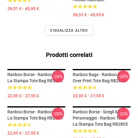
39,51 € - 45,95 €
39,51 € - 45,95 €
VISUALIZZA ALTRO
Prodotti correlati
Ranboo Borse - Ranboo Tutta
Ranboo Bags - Ranboo All
-20%
-20%
La Stampa Tote Bag RB2805
Over Print Tote Bag RB2805
22,95 € - 27,55 €
22,95 € - 27,55 €
Ranboo Borse - Ranboo Tutta
Ranboo Borse - Scegli Il Tuo
-20%
-20%
La Stampa Tote Bag RB2805
Personaggio - Ranboo Tutta
La Stampa Tote Bag RB2805
22,95 € - 27,55 €