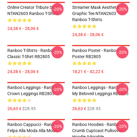
Online Creator Tribute Shirt
Streamer Mask Aesthetic
-20%
-20%
NTAN2603 Ranboo T-Shirts
Graphic Tee NTAN2603
Ranboo T-Shirts
24,38 € - 28,06 €
24,38 € - 28,06 €
Ranboo T-Shirts - Ranboo
Ranboo Poster - Ranboo
-20%
-20%
Classic T-Shirt RB2805
Poster RB2805
24,38 € - 28,06 €
18,21 € - 42,22 €
Ranboo Leggings - Ranboo
Ranboo Leggings - Ranboo
-20%
-20%
Crown Leggings RB2805
My Beloved Leggings RB2805
26,63 €
$28.95
26,63 €
$28.95
Ranboo Cappucci - Ranboo
Ranboo Hoodies - Ranboo
-20%
-20%
Felpa Alla Moda Alla Moda
Crumb Cuptoast Pulloover
Hoodie Adorable