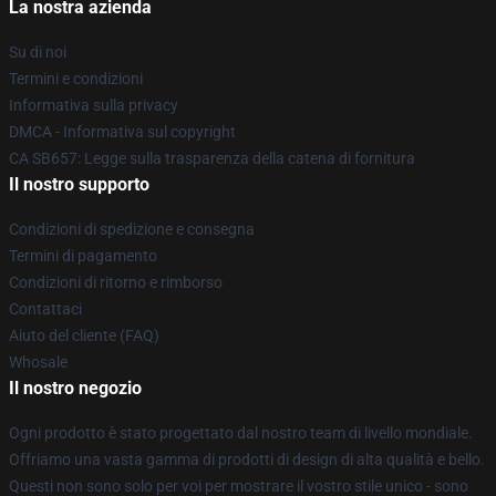
La nostra azienda
Su di noi
Termini e condizioni
Informativa sulla privacy
DMCA - Informativa sul copyright
CA SB657: Legge sulla trasparenza della catena di fornitura
Il nostro supporto
Condizioni di spedizione e consegna
Termini di pagamento
Condizioni di ritorno e rimborso
Contattaci
Aiuto del cliente (FAQ)
Whosale
Il nostro negozio
Ogni prodotto è stato progettato dal nostro team di livello mondiale.
Offriamo una vasta gamma di prodotti di design di alta qualità e bello.
Questi non sono solo per voi per mostrare il vostro stile unico - sono