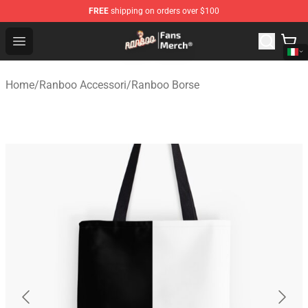
FREE
shipping on orders over $100
Ranboo Store - Official Ranboo Merchandise Shop
Open menu
Home
/
Ranboo Accessori
/
Ranboo Borse