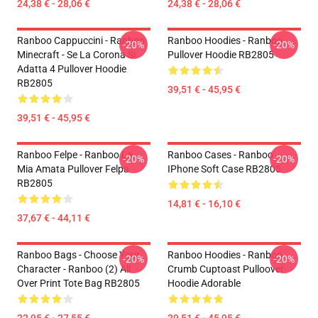
24,38 € - 28,06 €
24,38 € - 28,06 €
Ranboo Cappuccini - Ranboo
Ranboo Hoodies - Ranboo
-20%
-20%
Minecraft - Se La Corona Si
Pullover Hoodie RB2805
Adatta 4 Pullover Hoodie
RB2805
39,51 € - 45,95 €
39,51 € - 45,95 €
Ranboo Felpe - Ranboo La
Ranboo Cases - Ranboo
-20%
-20%
Mia Amata Pullover Felpa
IPhone Soft Case RB2805
RB2805
14,81 € - 16,10 €
37,67 € - 44,11 €
Ranboo Bags - Choose Your
Ranboo Hoodies - Ranboo
-20%
-20%
Character - Ranboo (2) All
Crumb Cuptoast Pulloover
Over Print Tote Bag RB2805
Hoodie Adorable