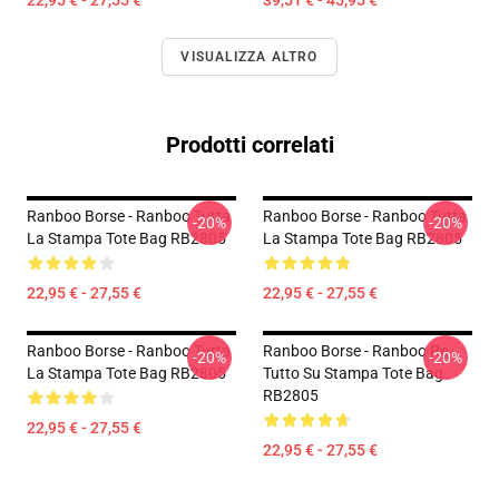
22,95 € - 27,55 €
39,51 € - 45,95 €
VISUALIZZA ALTRO
Prodotti correlati
Ranboo Borse - Ranboo Tutta
Ranboo Borse - Ranboo Tutta
-20%
-20%
La Stampa Tote Bag RB2805
La Stampa Tote Bag RB2805
22,95 € - 27,55 €
22,95 € - 27,55 €
Ranboo Borse - Ranboo Tutta
Ranboo Borse - Ranboo Re
-20%
-20%
La Stampa Tote Bag RB2805
Tutto Su Stampa Tote Bag
RB2805
22,95 € - 27,55 €
22,95 € - 27,55 €