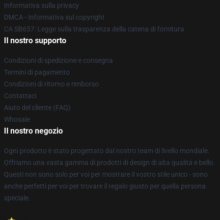
Informativa sulla privacy
DMCA - Informativa sul copyright
CA SB657: Legge sulla trasparenza della catena di fornitura
Il nostro supporto
Condizioni di spedizione e consegna
Termini di pagamento
Condizioni di ritorno e rimborso
Contattaci
Aiuto del cliente (FAQ)
Whosale
Il nostro negozio
Ogni prodotto è stato progettato dal nostro team di livello mondiale.
Offriamo una vasta gamma di prodotti di design di alta qualità e bello.
Questi non sono solo per voi per mostrare il vostro stile unico - sono
anche perfetti per voi per trovare il regalo giusto per quella persona
speciale.