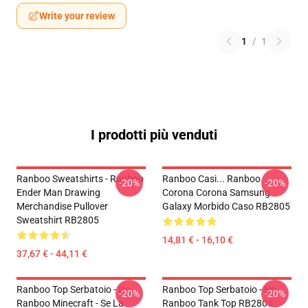
Write your review
1
/
1
I prodotti più venduti
Ranboo Sweatshirts - Ranboo
Ranboo Casi... Ranboo
-20%
-20%
Ender Man Drawing
Corona Corona Samsung
Merchandise Pullover
Galaxy Morbido Caso RB2805
Sweatshirt RB2805
14,81 € - 16,10 €
37,67 € - 44,11 €
Ranboo Top Serbatoio - No.
Ranboo Top Serbatoio - No.
-20%
-20%
Ranboo Minecraft - Se La
Ranboo Tank Top RB2805