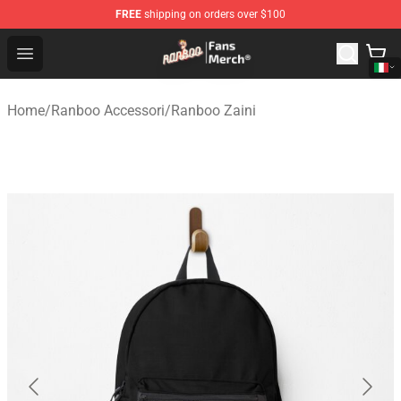
FREE
shipping on orders over $100
Ranboo Store - Official Ranboo Merchandise Shop
Open menu
Home
/
Ranboo Accessori
/
Ranboo Zaini