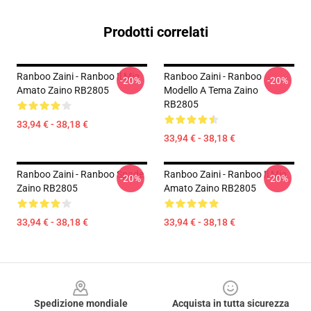
Prodotti correlati
Ranboo Zaini - Ranboo Il Mio
Ranboo Zaini - Ranboo
-20%
-20%
Amato Zaino RB2805
Modello A Tema Zaino
RB2805
33,94 € - 38,18 €
33,94 € - 38,18 €
Ranboo Zaini - Ranboo Spade
Ranboo Zaini - Ranboo Il Mio
-20%
-20%
Zaino RB2805
Amato Zaino RB2805
33,94 € - 38,18 €
33,94 € - 38,18 €
Footer
Spedizione mondiale
Acquista in tutta sicurezza