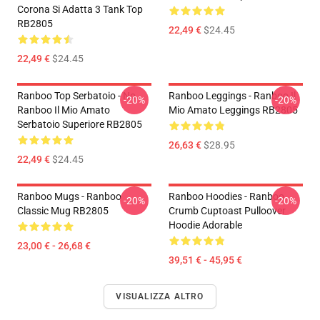
Corona Si Adatta 3 Tank Top
RB2805
22,49 €
$24.45
22,49 €
$24.45
Ranboo Top Serbatoio - No.
Ranboo Leggings - Ranboo Il
-20%
-20%
Ranboo Il Mio Amato
Mio Amato Leggings RB2805
Serbatoio Superiore RB2805
26,63 €
$28.95
22,49 €
$24.45
Ranboo Mugs - Ranboo
Ranboo Hoodies - Ranboo
-20%
-20%
Classic Mug RB2805
Crumb Cuptoast Pulloover
Hoodie Adorable
23,00 € - 26,68 €
39,51 € - 45,95 €
VISUALIZZA ALTRO