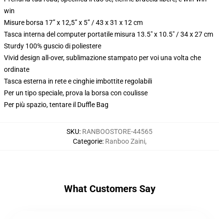
win
Misure borsa 17” x 12,5” x 5” / 43 x 31 x 12 cm
Tasca interna del computer portatile misura 13.5" x 10.5" / 34 x 27 cm
Sturdy 100% guscio di poliestere
Vivid design all-over, sublimazione stampato per voi una volta che
ordinate
Tasca esterna in rete e cinghie imbottite regolabili
Per un tipo speciale, prova la borsa con coulisse
Per più spazio, tentare il Duffle Bag
SKU
:
RANBOOSTORE-44565
Categorie
:
Ranboo Zaini
,
What Customers Say