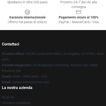
Spediamo in oltre 200 paesi
Protetto 24/7 dai clic alla
consegna
Garanzia internazionale
Pagamento sicuro al 100%
Offerto nel paese di utilizzo
PayPal / MasterCard / Visa
Contattaci
Il nostro ufficio
: 55250 Lankershim Blvd, Los Angeles, CA 91601, Stati
Uniti
Il nostro magazzino
: 54 Shuigang Community, Anshun City, Hebei
Province, CN
Orario
: 9AM – 5PM (Mon – Fri)
Email
: contattiranboostore.com
La nostra azienda
Su di noi
Termini e condizioni