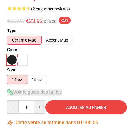
(2 customer reviews)
€29.90
€23.92
-20%
$26.00
Type
Ceramic Mug
Accent Mug
Color
Size
11 oz
15 oz
Voir le guide des tailles
Quantity
AJOUTER AU PANIER
Cette vente se termine dans
01
:
44
:
54