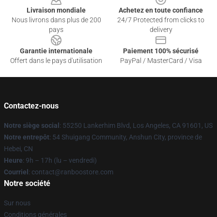
Livraison mondiale
Achetez en toute confiance
Nous livrons dans plus de 200
24/7 Protected from clicks to
pays
delivery
Garantie internationale
Paiement 100% sécurisé
Offert dans le pays d'utilisation
PayPal / MasterCard / Visa
Contactez-nous
Notre siège social
: 55250 Lankerhim Blvd, Los Angeles, CA 91601, US
Notre entrepôt
: 54 Shuigang Community, Anshun City, province de
Hebei, CN
Heure
: 9h – 17h (lu – vendredi)
Courriel
: contact@ranboostore.com
Notre société
Sur nous
Conditions générales