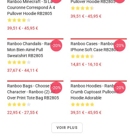
Ranboo Minecraft - Si La
Pullover Hoodie RB2805
Couronne Correspond À 4
Pullover Hoodie RB2805
39,51 € - 45,95 €
39,51 € - 45,95 €
Ranboo Chandails - Ranboo
Ranboo Cases - Ranboo
-20%
-20%
Mon Bien-Aimé Pull
IPhone Soft Case RB2805
Sweatshirt RB2805
14,81 € - 16,10 €
37,67 € - 44,11 €
Ranboo Bags - Choose Your
Ranboo Hoodies - Ranboo
-20%
-20%
Character - Ranboo (2) All
Crumb Cuptoast Pulloover
Over Print Tote Bag RB2805
Hoodie Adorable
22,95 € - 27,55 €
39,51 € - 45,95 €
VOIR PLUS