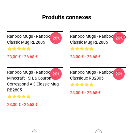
Produits connexes
Ranboo Mugs - Ranboo
Ranboo Mugs - Ranboo Merch
-20%
-20%
Classic Mug RB2805
Classic Mug RB2805
23,00 € - 26,68 €
23,00 € - 26,68 €
Ranboo Mugs - Ranboo
Ranboo Mugs - Ranboo Mug
-20%
-20%
Minecraft - Si La Couronne
Classique RB2805
Correspond À 3 Classic Mug
RB2805
23,00 € - 26,68 €
23,00 € - 26,68 €
Footer