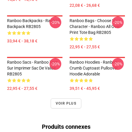
22,08 € - 26,68 €
Ranboo Backpacks - Ranboo
Ranboo Bags - Choose Your
-20%
-20%
Backpack RB2805
Character - Ranboo All Over
Print Tote Bag RB2805
33,94 € - 38,18 €
22,95 € - 27,55 €
Ranboo Sacs - Ranboo Tout
Ranboo Hoodies - Ranboo
-20%
-20%
Sur Imprimer Sac De Valise
Crumb Cuptoast Pulloover
RB2805
Hoodie Adorable
22,95 € - 27,55 €
39,51 € - 45,95 €
VOIR PLUS
Produits connexes