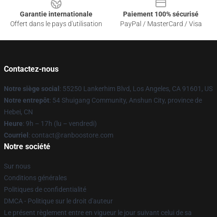
Garantie internationale
Paiement 100% sécurisé
Offert dans le pays d'utilisation
PayPal / MasterCard / Visa
Contactez-nous
Notre siège social
: 55250 Lankerhim Blvd, Los Angeles, CA 91601, US
Notre entrepôt
: 54 Shuigang Community, Anshun City, province de
Hebei, CN
Heure
: 9h – 17h (lu – vendredi)
Courriel
: contact@ranboostore.com
Notre société
Sur nous
Conditions générales
Politiques de confidentialité
DMCA - Politique sur le droit d'auteur
Le présent règlement entre en vigueur le jour suivant celui de sa