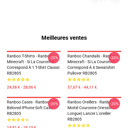
Meilleures ventes
Ranboo T-Shirts - Ranboo
Ranboo Chandails - Ranboo
-20%
-20%
Minecraft - Si La Couronne
Minecraft - Si La Couronne
Correspond À 1 T-Shirt Classic
Correspond À 4 Sweatshirt
RB2805
Pullover RB2805
24,38 € - 28,06 €
37,67 € - 44,11 €
Ranboo Cases - Ranboo My
Ranboo Oreillers - Ranboo
-20%
-20%
Beloved IPhone Soft Case
Moitié Couronne (version
RB2805
Longue) Lancer L'oreiller
RB2805
14,81 € - 16,10 €