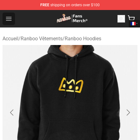
FREE
shipping on orders over $100
Ranboo Store - Official Ranboo Merchandise Shop
Open menu
Accueil
/
Ranboo Vêtements
/
Ranboo Hoodies