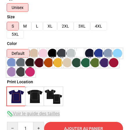
Unisex
Size
S
M
L
XL
2XL
3XL
4XL
5XL
Color
Default
Print Location
Voir le guide des tailles
Quantity
AJOUTER AU PANIER