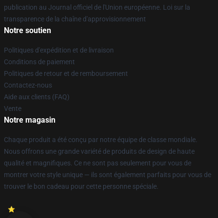
publication au Journal officiel de l'Union européenne. Loi sur la
transparence de la chaîne d'approvisionnement
Notre soutien
Politiques d'expédition et de livraison
Conditions de paiement
Politiques de retour et de remboursement
Contactez-nous
Aide aux clients (FAQ)
Vente
Notre magasin
Chaque produit a été conçu par notre équipe de classe mondiale.
Nous offrons une grande variété de produits de design de haute
qualité et magnifiques. Ce ne sont pas seulement pour vous de
montrer votre style unique — ils sont également parfaits pour vous de
trouver le bon cadeau pour cette personne spéciale.