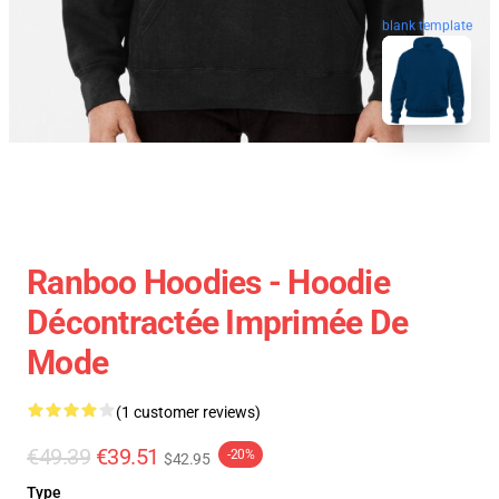
blank template
Ranboo Hoodies - Hoodie
Décontractée Imprimée De
Mode
(1 customer reviews)
€49.39
€39.51
-20%
$42.95
Type