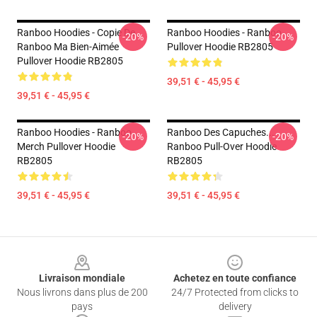
Ranboo Hoodies - Copie De
Ranboo Hoodies - Ranboo
-20%
-20%
Ranboo Ma Bien-Aimée
Pullover Hoodie RB2805
Pullover Hoodie RB2805
39,51 € - 45,95 €
39,51 € - 45,95 €
Ranboo Hoodies - Ranboo
Ranboo Des Capuches...
-20%
-20%
Merch Pullover Hoodie
Ranboo Pull-Over Hoodie
RB2805
RB2805
39,51 € - 45,95 €
39,51 € - 45,95 €
Footer
Livraison mondiale
Achetez en toute confiance
Nous livrons dans plus de 200
24/7 Protected from clicks to
pays
delivery