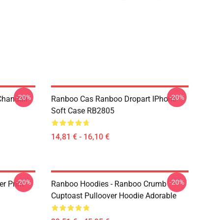
-20%
-20%
Chandail
Ranboo Cas Ranboo Dropart IPhone
Soft Case RB2805
14,81 € - 16,10 €
-20%
-20%
r Print
Ranboo Hoodies - Ranboo Crumb
Cuptoast Pulloover Hoodie Adorable