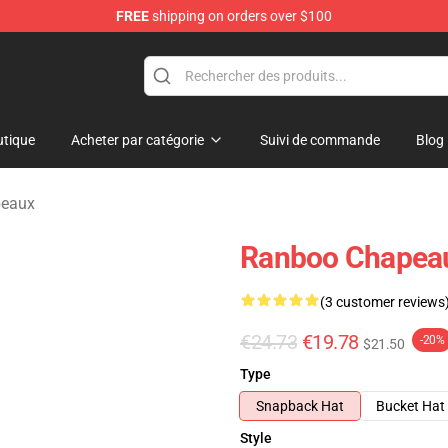
FREE
shipping on orders over $100
tique
Acheter par catégorie
Suivi de commande
Blog
peaux
Ranboo Chapeau
(3 customer reviews
€24.73
€19.78
-20%
$21.50
Type
Snapback Hat
Bucket Hat
Style