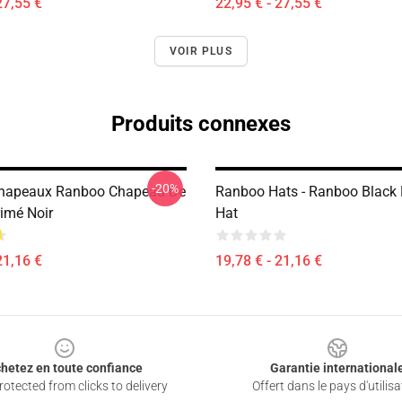
27,55 €
22,95 € - 27,55 €
VOIR PLUS
Produits connexes
-20%
hapeaux Ranboo Chapeau De
Ranboo Hats - Ranboo Black 
imé Noir
Hat
21,16 €
19,78 € - 21,16 €
hetez en toute confiance
Garantie international
otected from clicks to delivery
Offert dans le pays d'utilisa