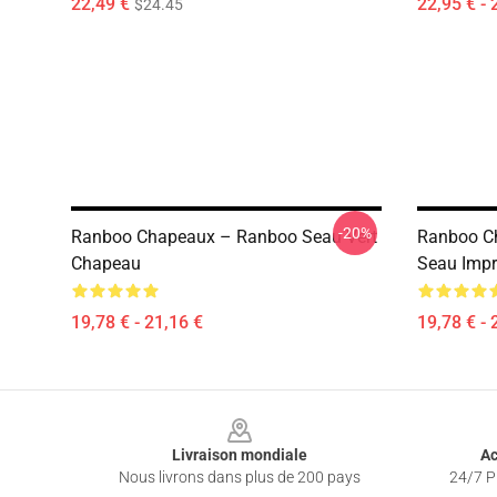
22,49 €
22,95 € - 
$24.45
-20%
Ranboo Chapeaux – Ranboo Seau Vert
Ranboo C
Chapeau
Seau Impr
19,78 € - 21,16 €
19,78 € - 
Footer
Livraison mondiale
Ac
Nous livrons dans plus de 200 pays
24/7 Pr