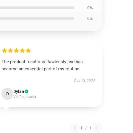
0%
0%
The product functions flawlessly and has
become an essential part of my routine.
Dec 13, 2024
Dylan
D
Verified owner
1
/
1