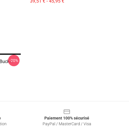
39,51 € - 45,95 €
-20%
Bucket
e
Paiement 100% sécurisé
tion
PayPal / MasterCard / Visa