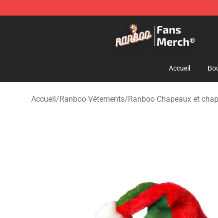
Ranboo Store - Official Ranboo Merchandise Shop
Accueil
Bou
Accueil
/
Ranboo Vêtements
/
Ranboo Chapeaux et cha