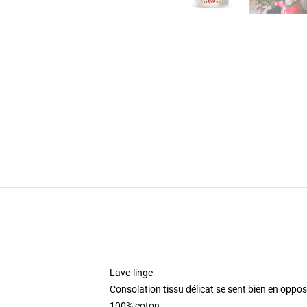
Lave-linge
Consolation tissu délicat se sent bien en opposi
100% coton