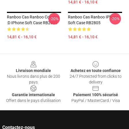
14,81 € - 16,10 €
Ranboo Cas Ranboo Cosplay
Ranboo Cas Ranboo IPhone
-20%
-20%
:D IPhone Soft Case RB2805
Soft Case RB2805
14,81 € - 16,10 €
14,81 € - 16,10 €
Footer
Livraison mondiale
Achetez en toute confiance
Nous livrons dans plus de 200
24/7 Protected from clicks to
pays
delivery
Garantie internationale
Paiement 100% sécurisé
Offert dans le pays d'utilisation
PayPal / MasterCard / Visa
Contactez-nous