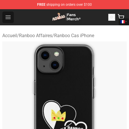
FREE
shipping on orders over $100
Ranboo Store - Official Ranboo Merchandise Shop
Open menu
Accueil
/
Ranboo Affaires
/
Ranboo Cas iPhone