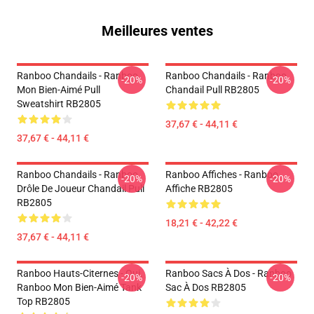
Meilleures ventes
Ranboo Chandails - Ranboo
Ranboo Chandails - Ranboo
-20%
-20%
Mon Bien-Aimé Pull
Chandail Pull RB2805
Sweatshirt RB2805
37,67 € - 44,11 €
37,67 € - 44,11 €
Ranboo Chandails - Ranboo
Ranboo Affiches - Ranboo
-20%
-20%
Drôle De Joueur Chandail Pull
Affiche RB2805
RB2805
18,21 € - 42,22 €
37,67 € - 44,11 €
Ranboo Hauts-Citernes - Oui.
Ranboo Sacs À Dos - Ranboo
-20%
-20%
Ranboo Mon Bien-Aimé Tank
Sac À Dos RB2805
Top RB2805