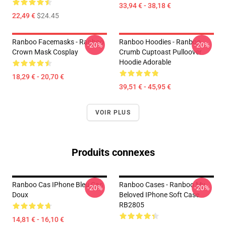
33,94 € - 38,18 €
22,49 €
$24.45
Ranboo Facemasks - Ranboo
Ranboo Hoodies - Ranboo
-20%
-20%
Crown Mask Cosplay
Crumb Cuptoast Pulloover
Hoodie Adorable
18,29 € - 20,70 €
39,51 € - 45,95 €
VOIR PLUS
Produits connexes
Ranboo Cas IPhone Bleu Cas
Ranboo Cases - Ranboo My
-20%
-20%
Doux
Beloved IPhone Soft Case
RB2805
14,81 € - 16,10 €