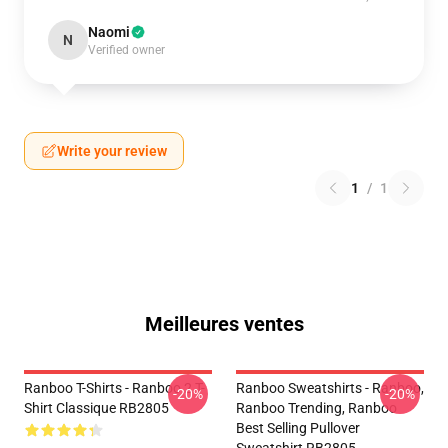
Naomi
N
Verified owner
Write your review
1
/
1
Meilleures ventes
Ranboo T-Shirts - Ranboo 2 T-
Ranboo Sweatshirts - Ranboo,
-20%
-20%
Shirt Classique RB2805
Ranboo Trending, Ranboo
Best Selling Pullover