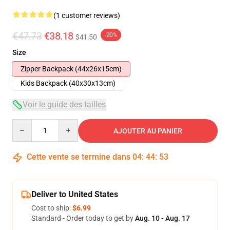
(1 customer reviews)
€47.73
€38.18
-20%
$41.50
Size
Zipper Backpack (44x26x15cm)
Kids Backpack (40x30x13cm)
Voir le guide des tailles
Quantity
AJOUTER AU PANIER
Cette vente se termine dans
04
:
44
:
53
Deliver to United States
Cost to ship:
$6.99
Standard - Order today to get by
Aug. 10 - Aug. 17