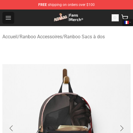
FREE
shipping on orders over $100
Ranboo Store - Official Ranboo Merchandise Shop
Open menu
Accueil
/
Ranboo Accessoires
/
Ranboo Sacs à dos