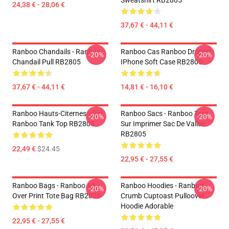
Sweatshirt RB2805
24,38 € - 28,06 €
37,67 € - 44,11 €
Ranboo Chandails - Ranboo
Ranboo Cas Ranboo Dropart
-20%
-20%
Chandail Pull RB2805
IPhone Soft Case RB2805
37,67 € - 44,11 €
14,81 € - 16,10 €
Ranboo Hauts-Citernes - Oui.
Ranboo Sacs - Ranboo Tout
-20%
-20%
Ranboo Tank Top RB2805
Sur Imprimer Sac De Valise
RB2805
22,49 €
$24.45
22,95 € - 27,55 €
Ranboo Bags - Ranboo All
Ranboo Hoodies - Ranboo
-20%
-20%
Over Print Tote Bag RB2805
Crumb Cuptoast Pulloover
Hoodie Adorable
22,95 € - 27,55 €