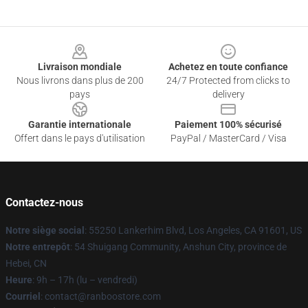
Footer
Livraison mondiale
Achetez en toute confiance
Nous livrons dans plus de 200
24/7 Protected from clicks to
pays
delivery
Garantie internationale
Paiement 100% sécurisé
Offert dans le pays d'utilisation
PayPal / MasterCard / Visa
Contactez-nous
Notre siège social
: 55250 Lankerhim Blvd, Los Angeles, CA 91601, US
Notre entrepôt
: 54 Shuigang Community, Anshun City, province de
Hebei, CN
Heure
: 9h – 17h (lu – vendredi)
Courriel
: contact@ranboostore.com