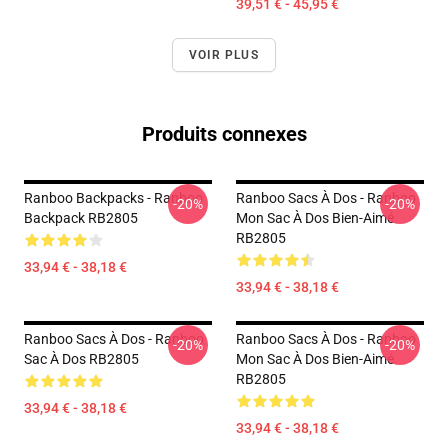
39,51 € - 45,95 €
VOIR PLUS
Produits connexes
Ranboo Backpacks - Ranboo
Ranboo Sacs À Dos - Ranboo
-20%
-20%
Backpack RB2805
Mon Sac À Dos Bien-Aimé
RB2805
33,94 € - 38,18 €
33,94 € - 38,18 €
Ranboo Sacs À Dos - Ranboo
Ranboo Sacs À Dos - Ranboo
-20%
-20%
Sac À Dos RB2805
Mon Sac À Dos Bien-Aimé
RB2805
33,94 € - 38,18 €
33,94 € - 38,18 €