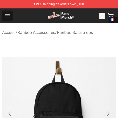
FREE
shipping on orders over $100
Ranboo Store - Official Ranboo Merchandise Shop
Open menu
Accueil
/
Ranboo Accessoires
/
Ranboo Sacs à dos