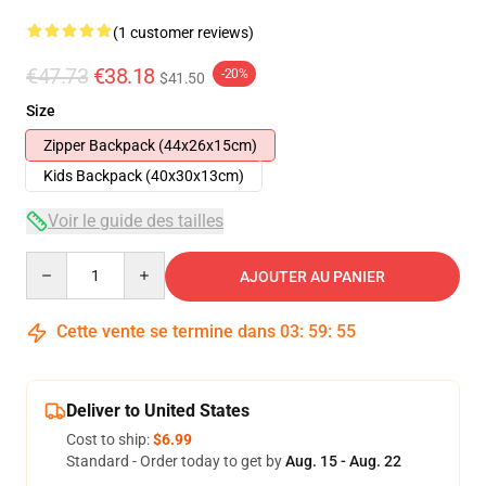
(1 customer reviews)
€47.73
€38.18
-20%
$41.50
Size
Zipper Backpack (44x26x15cm)
Kids Backpack (40x30x13cm)
Voir le guide des tailles
Quantity
AJOUTER AU PANIER
Cette vente se termine dans
03
:
59
:
54
Deliver to United States
Cost to ship:
$6.99
Standard - Order today to get by
Aug. 15 - Aug. 22