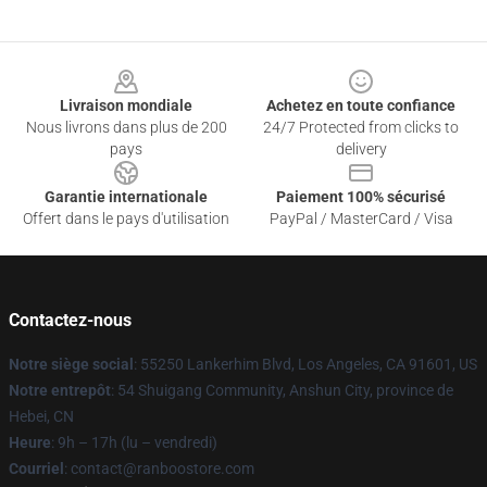
Footer
Livraison mondiale
Achetez en toute confiance
Nous livrons dans plus de 200
24/7 Protected from clicks to
pays
delivery
Garantie internationale
Paiement 100% sécurisé
Offert dans le pays d'utilisation
PayPal / MasterCard / Visa
Contactez-nous
Notre siège social
: 55250 Lankerhim Blvd, Los Angeles, CA 91601, US
Notre entrepôt
: 54 Shuigang Community, Anshun City, province de
Hebei, CN
Heure
: 9h – 17h (lu – vendredi)
Courriel
: contact@ranboostore.com