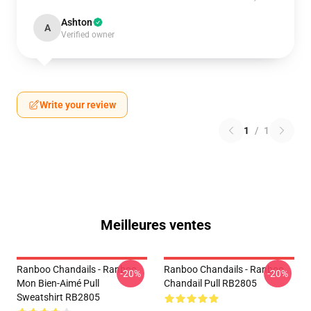
Ashton
A
Verified owner
Write your review
1
/
1
Meilleures ventes
Ranboo Chandails - Ranboo
Ranboo Chandails - Ranboo
-20%
-20%
Mon Bien-Aimé Pull
Chandail Pull RB2805
Sweatshirt RB2805