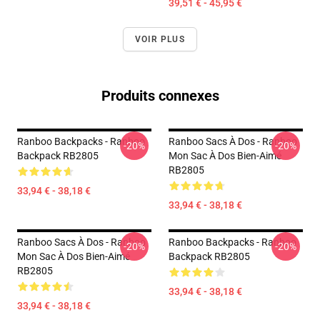
39,51 € - 45,95 €
VOIR PLUS
Produits connexes
Ranboo Backpacks - Ranboo
Ranboo Sacs À Dos - Ranboo
-20%
-20%
Backpack RB2805
Mon Sac À Dos Bien-Aimé
RB2805
33,94 € - 38,18 €
33,94 € - 38,18 €
Ranboo Sacs À Dos - Ranboo
Ranboo Backpacks - Ranboo
-20%
-20%
Mon Sac À Dos Bien-Aimé
Backpack RB2805
RB2805
33,94 € - 38,18 €
33,94 € - 38,18 €