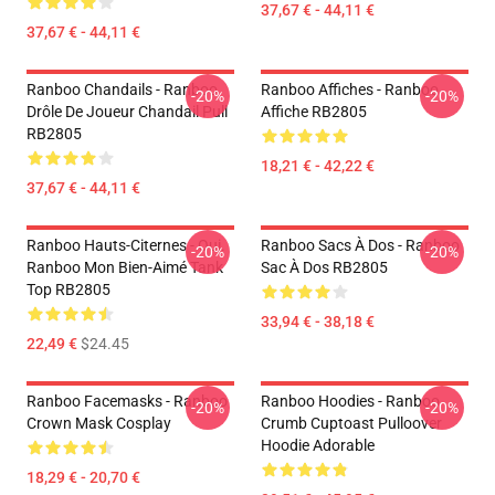
37,67 € - 44,11 €
37,67 € - 44,11 €
Ranboo Chandails - Ranboo
Ranboo Affiches - Ranboo
-20%
-20%
Drôle De Joueur Chandail Pull
Affiche RB2805
RB2805
18,21 € - 42,22 €
37,67 € - 44,11 €
Ranboo Hauts-Citernes - Oui.
Ranboo Sacs À Dos - Ranboo
-20%
-20%
Ranboo Mon Bien-Aimé Tank
Sac À Dos RB2805
Top RB2805
33,94 € - 38,18 €
22,49 €
$24.45
Ranboo Facemasks - Ranboo
Ranboo Hoodies - Ranboo
-20%
-20%
Crown Mask Cosplay
Crumb Cuptoast Pulloover
Hoodie Adorable
18,29 € - 20,70 €